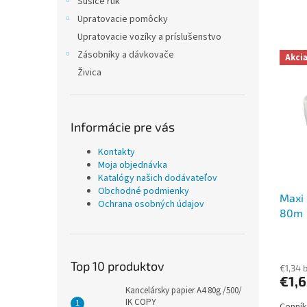
r
Sušiče rúk
Upratovacie pomôcky
.
Upratovacie vozíky a príslušenstvo
o
Zásobníky a dávkovače
.
Akci
Živica
Informácie pre vás
Kontakty
Moja objednávka
Katalógy našich dodávateľov
Obchodné podmienky
Maxi 
Ochrana osobných údajov
80m
Top 10 produktov
€1,34 
€1,
Kancelársky papier A4 80g /500/
IK COPY
Cenník