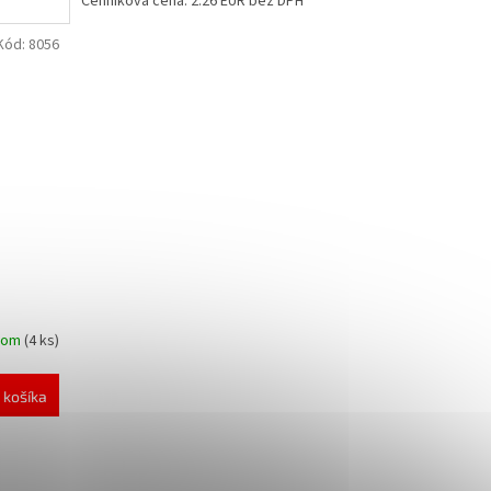
Cenníková cena: 2.26 EUR bez DPH
Kód:
8056
dom
(4 ks)
 košíka