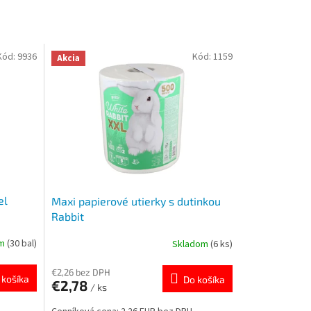
Kód:
9936
Kód:
1159
Akcia
el
Maxi papierové utierky s dutinkou
Rabbit
om
(30 bal)
Skladom
(6 ks)
€2,26 bez DPH
 košíka
Do košíka
€2,78
/ ks