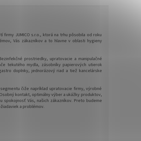
í firmy JUMICO s.r.o., ktorá na trhu pôsobila od roku
lémov, Vás zákazníkov a to hlavne v oblasti hygieny
ezinfekčné prostriedky, upratovacie a manipulačné
ače tekutého mydla, zásobníky papierových utierok
gastro doplnky, jednorázový riad a tiež kancelárske
 segmentu čiže napríklad upratovacie firmy, výrobné
. Osobný kontakt, optimálny výber a ukážky produktov,
nu spokojnosť Vás, našich zákazníkov. Preto budeme
ožiadaviek a problémov.