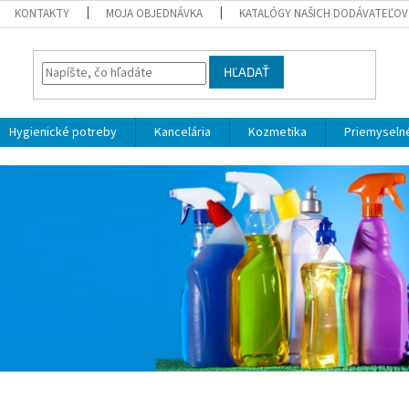
KONTAKTY
MOJA OBJEDNÁVKA
KATALÓGY NAŠICH DODÁVATEĽOV
HĽADAŤ
Hygienické potreby
Kancelária
Kozmetika
Priemyselné