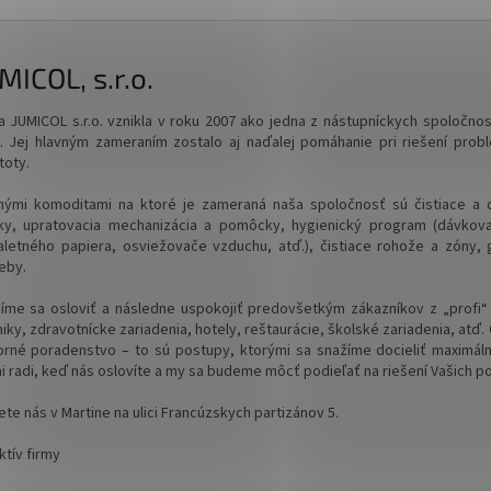
MICOL, s.r.o.
a JUMICOL s.r.o. vznikla v roku 2007 ako jedna z nástupníckych spoločnost
. Jej hlavným zameraním zostalo aj naďalej pomáhanie pri riešení prob
toty.
nými komoditami na ktoré je zameraná naša spoločnosť sú čistiace a d
ky, upratovacia mechanizácia a pomôcky, hygienický program (dávkov
aletného papiera, osviežovače vzduchu, atď.), čistiace rohože a zóny, 
eby.
íme sa osloviť a následne uspokojiť predovšetkým zákazníkov z „profi“
iky, zdravotnícke zariadenia, hotely, reštaurácie, školské zariadenia, atď
rné poradenstvo – to sú postupy, ktorými sa snažíme docieliť maximál
i radi, keď nás oslovíte a my sa budeme môcť podieľať na riešení Vašich p
ete nás v Martine na ulici Francúzskych partizánov 5.
ktív firmy