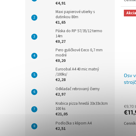
€4,91
Maxi papierové utierky s
Akci
dutinkou 80m
€1,65
Páska do RP 57/35/12 termo
14m
€0,27
Pero guličkové Eeco 0,7 mm
modré
€0,20
Euroobal A4 40 mic matný
/100ks/
Osv 
€2,28
stroj
Odkladač rebrovaný čierny
€2,97
Krabica pizza hnedá 33x33x3cm
€9,70 
100 ks
€11
€21,05
Podložka s klipom A4
Cenník
€2,51