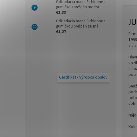
Odkladacia mapa 3 chlopne s
gumičkou prešpán modrá
€1,33
JU
Odkladacia mapa 3 chlopne s
gumičkou prešpán zelená
€1,27
Firm
1999
a čis
Hlav
vozí
a to
potr
Certifikát - Výrobca obalov
Snaž
podn
odbo
veľm
Nájd
Kole