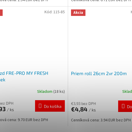
Kód:
115-85
a
Akcia
vzd FRE-PRO MY FRESH
Priem roll 26cm 2vr 200m
ček
Skladom
(18 ks)
Skla
bez DPH
€3,93 bez DPH
Do košíka
Do
,93
€4,84
/ ks
/ ks
ová cena: 9.70 EUR bez DPH
Cenníková cena: 3.94 EUR bez DPH