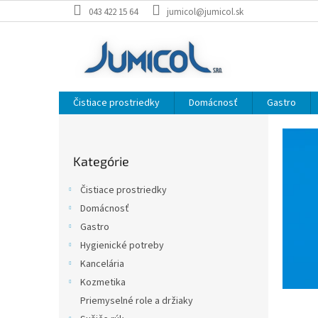
Prejsť
043 422 15 64
jumicol@jumicol.sk
na
obsah
Čistiace prostriedky
Domácnosť
Gastro
J
B
o
U
Preskočiť
č
M
Kategórie
kategórie
n
I
ý
Čistiace prostriedky
p
C
Domácnosť
a
O
Gastro
n
L
e
Hygienické potreby
,
l
Kancelária
s
Kozmetika
.
Priemyselné role a držiaky