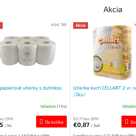
Akcia
Kód:
765
a
Akcia
papierové utierky s dutinkou
Utierka kuch CELLART 2 vr. c
/2ks/
Skladom
(7 ks)
Sklad
bez DPH
€0,71 bez DPH
Do košíka
Do
65
€0,87
/ ks
/ bal
ová cena: 1.34 EUR bez DPH
Cenníková cena: 0.71 EUR bez DPH