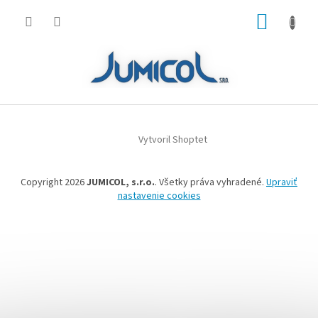
Prejsť
NÁKUP
na
obsah
KOŠÍK
Z
á
Vytvoril Shoptet
p
ä
t
Copyright 2026
JUMICOL, s.r.o.
. Všetky práva vyhradené.
Upraviť
i
nastavenie cookies
e