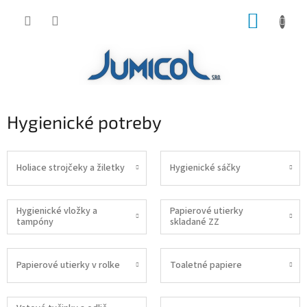
Prejsť
NÁKUP
na
obsah
KOŠÍK
Hygienické potreby
Holiace strojčeky a žiletky
Hygienické sáčky
Hygienické vložky a
Papierové utierky
tampóny
skladané ZZ
Papierové utierky v rolke
Toaletné papiere