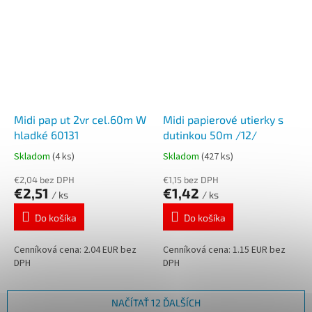
Midi pap ut 2vr cel.60m W
Midi papierové utierky s
hladké 60131
dutinkou 50m /12/
Skladom
(4 ks)
Skladom
(427 ks)
€2,04 bez DPH
€1,15 bez DPH
€2,51
€1,42
/ ks
/ ks
Do košíka
Do košíka
Cenníková cena: 2.04 EUR bez
Cenníková cena: 1.15 EUR bez
DPH
DPH
NAČÍTAŤ 12 ĎALŠÍCH