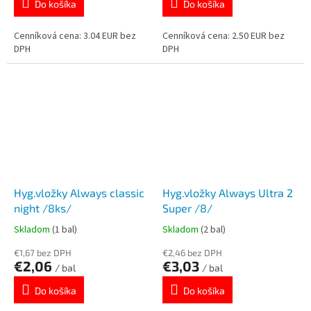
Do košíka
Do košíka
Cenníková cena: 3.04 EUR bez
Cenníková cena: 2.50 EUR bez
DPH
DPH
Hyg.vložky Always classic
Hyg.vložky Always Ultra 2
night /8ks/
Super /8/
Skladom
(1 bal)
Skladom
(2 bal)
€1,67 bez DPH
€2,46 bez DPH
€2,06
€3,03
/ bal
/ bal
Do košíka
Do košíka