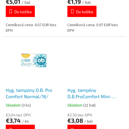
€5,01
€1,19
v
/ bal
/ bal
Do košíka
Do košíka
Cenníková cena: 4.07 EUR bez
Cenníková cena: 0.97 EUR bez
DPH
DPH
Hyg. tampóny O.B. Pro
Hyg. tampóny
Comfort Normal/16/
O.B.ProComfort Mini-
ultimate /16/
Skladom
(3 ks)
Skladom
(21 bal)
€3,04 bez DPH
€2,50 bez DPH
€3,74
€3,08
/ ks
/ bal