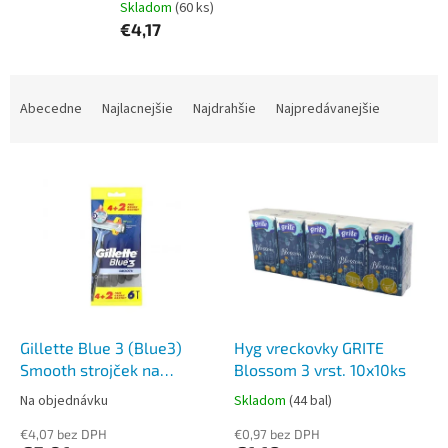
Skladom
(60 ks)
€4,17
R
a
Abecedne
Najlacnejšie
Najdrahšie
Najpredávanejšie
d
e
V
n
ý
i
p
e
i
p
s
r
p
o
r
d
o
u
d
k
Gillette Blue 3 (Blue3)
Hyg vreckovky GRITE
u
t
Smooth strojček na
Blossom 3 vrst. 10x10ks
k
o
holenie 6ks
Na objednávku
Skladom
(44 bal)
t
v
o
€4,07 bez DPH
€0,97 bez DPH