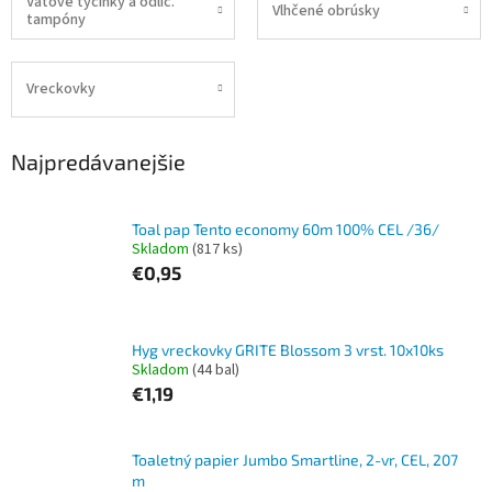
Vatové tyčinky a odlič.
Vlhčené obrúsky
tampóny
Vreckovky
Najpredávanejšie
Toal pap Tento economy 60m 100% CEL /36/
Skladom
(817 ks)
€0,95
Hyg vreckovky GRITE Blossom 3 vrst. 10x10ks
Skladom
(44 bal)
€1,19
Toaletný papier Jumbo Smartline, 2-vr, CEL, 207
m