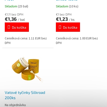
k
o
Skladom
(25 bal)
Skladom
(10 ks)
t
v
o
€1,11 bez DPH
€1 bez DPH
€1,36
€1,23
v
/ bal
/ ks
Do košíka
Do košíka
Cenníková cena: 1.11 EUR bez
Cenníková cena: 1.00 EUR bez
DPH
DPH
Vatové tyčinky Silkroad
200ks
Na objednávku