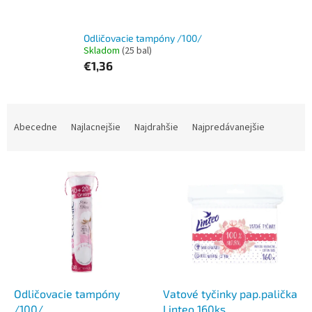
Odličovacie tampóny /100/
Skladom
(25 bal)
€1,36
R
a
Abecedne
Najlacnejšie
Najdrahšie
Najpredávanejšie
d
e
V
n
ý
i
p
e
i
p
s
r
p
o
r
d
o
u
d
k
Odličovacie tampóny
Vatové tyčinky pap.palička
u
t
/100/
Linteo 160ks