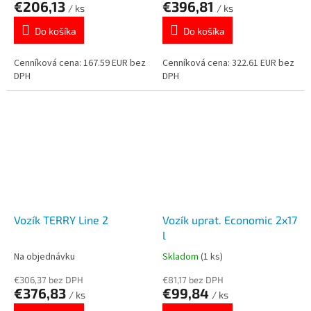
€206,13
€396,81
/ ks
/ ks
Do košíka
Do košíka
Cenníková cena: 167.59 EUR bez
Cenníková cena: 322.61 EUR bez
DPH
DPH
Vozík TERRY Line 2
Vozík uprat. Economic 2x17
l
Na objednávku
Skladom
(1 ks)
€306,37 bez DPH
€81,17 bez DPH
€376,83
€99,84
/ ks
/ ks