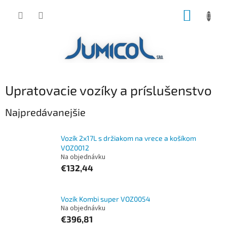
Prejsť
NÁKUP
na
obsah
KOŠÍK
Upratovacie vozíky a príslušenstvo
Najpredávanejšie
Vozík 2x17L s držiakom na vrece a košíkom
VOZ0012
Na objednávku
€132,44
Vozík Kombi super VOZ0054
Na objednávku
€396,81