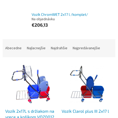
Vozík ChromWET 2x17 l /komplet/
Na objednávku
€206,13
R
a
Abecedne
Najlacnejšie
Najdrahšie
Najpredávanejšie
d
e
V
n
ý
i
p
e
i
p
s
r
p
o
r
d
o
u
d
k
Vozík 2x17L s držiakom na
Vozík Clarol plus III 2x17 l
u
t
vrece a košíkom VOZ0012