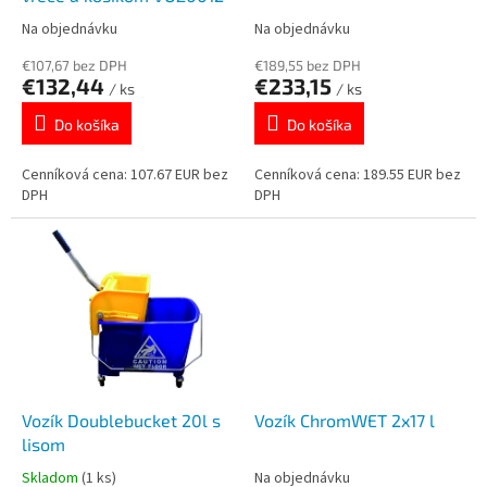
k
o
Na objednávku
Na objednávku
t
v
o
€107,67 bez DPH
€189,55 bez DPH
€132,44
€233,15
v
/ ks
/ ks
Do košíka
Do košíka
Cenníková cena: 107.67 EUR bez
Cenníková cena: 189.55 EUR bez
DPH
DPH
Vozík Doublebucket 20l s
Vozík ChromWET 2x17 l
lisom
Skladom
(1 ks)
Na objednávku