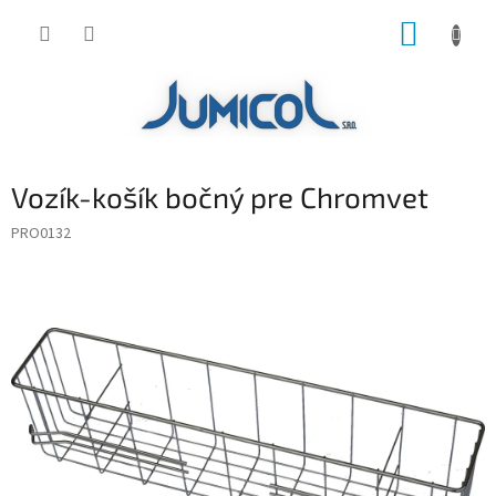
Prejsť
NÁKUP
na
obsah
KOŠÍK
Vozík-košík bočný pre Chromvet
PRO0132