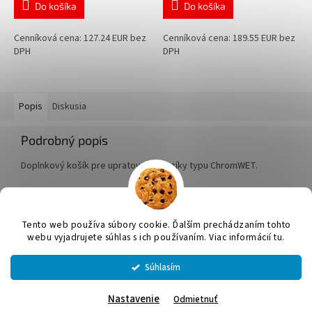
Do košíka
Do košíka
Cenníková cena: 127.24 EUR bez
Cenníková cena: 189.55 EUR bez
DPH
DPH
Popis
Diskusia
Podrobný popis
Doplnkový košík pre upratovacie vozíky typu ChromWET.
Z
á
Tento web používa súbory cookie. Ďalším prechádzaním tohto
Vytvoril Shoptet
p
webu vyjadrujete súhlas s ich používaním. Viac informácií tu.
ä
t
Súhlasím
Copyright 2026
JUMICOL, s.r.o.
. Všetky práva vyhradené.
Upraviť
i
nastavenie cookies
e
Nastavenie
Odmietnuť