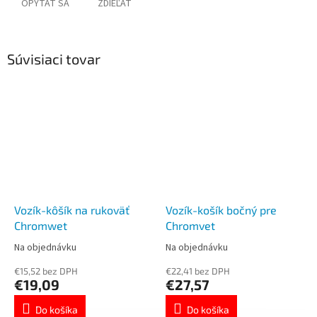
OPÝTAŤ SA
ZDIEĽAŤ
Súvisiaci tovar
Vozík-kôšík na rukoväť
Vozík-košík bočný pre
Chromwet
Chromvet
Na objednávku
Na objednávku
€15,52 bez DPH
€22,41 bez DPH
€19,09
€27,57
Do košíka
Do košíka