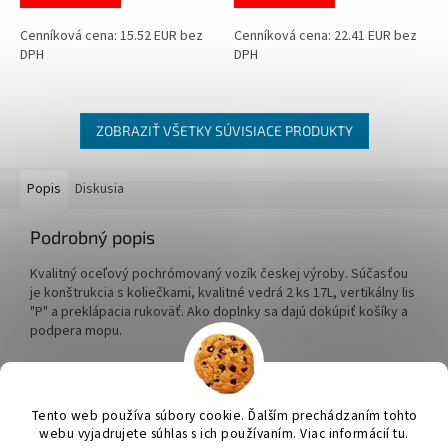
Cenníková cena: 15.52 EUR bez
Cenníková cena: 22.41 EUR bez
DPH
DPH
ZOBRAZIŤ VŠETKY SÚVISIACE PRODUKTY
Popis
Diskusia
Podrobný popis
Kvalitný oceľový pochrómovaný vozík českej výroby. Súčasťou
je konštrukcia s koliečkami, kvalitné vedrá 2 ks 17L, vertikálny lis
"P" a preklápacia rukoväť. Ako doplnky sa dajú dokúpiť košíky a
podpera mopu.
Z
á
Tento web používa súbory cookie. Ďalším prechádzaním tohto
Vytvoril Shoptet
p
webu vyjadrujete súhlas s ich používaním. Viac informácií tu.