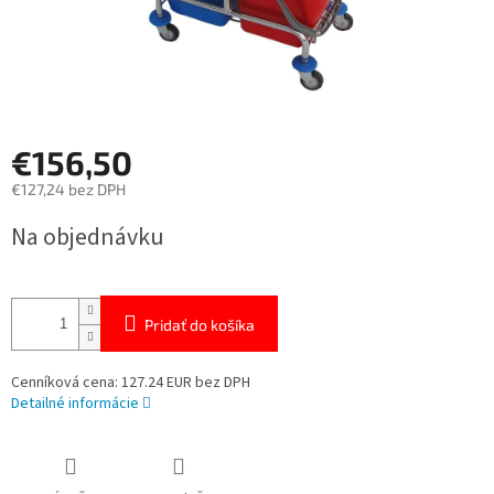
€156,50
€127,24 bez DPH
Jednotková
Na objednávku
cena:
Pridať do košíka
Cenníková cena: 127.24 EUR bez DPH
Detailné informácie