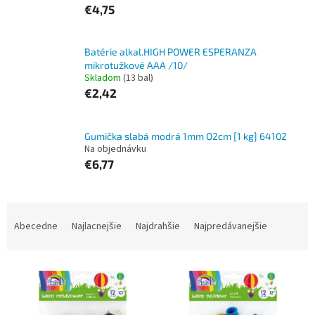
€4,75
Batérie alkal.HIGH POWER ESPERANZA
mikrotužkové AAA /10/
Skladom
(13 bal)
€2,42
Gumička slabá modrá 1mm O2cm [1 kg] 64102
Na objednávku
€6,77
R
a
Abecedne
Najlacnejšie
Najdrahšie
Najpredávanejšie
d
e
V
n
ý
i
p
e