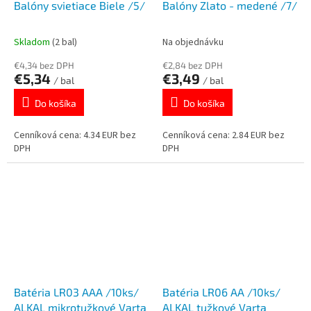
Balóny svietiace Biele /5/
Balóny Zlato - medené /7/
Skladom
(2 bal)
Na objednávku
€4,34 bez DPH
€2,84 bez DPH
€5,34
€3,49
/ bal
/ bal
Do košíka
Do košíka
Cenníková cena: 4.34 EUR bez
Cenníková cena: 2.84 EUR bez
DPH
DPH
Batéria LR03 AAA /10ks/
Batéria LR06 AA /10ks/
ALKAL mikrotužkové Varta
ALKAL tužkové Varta