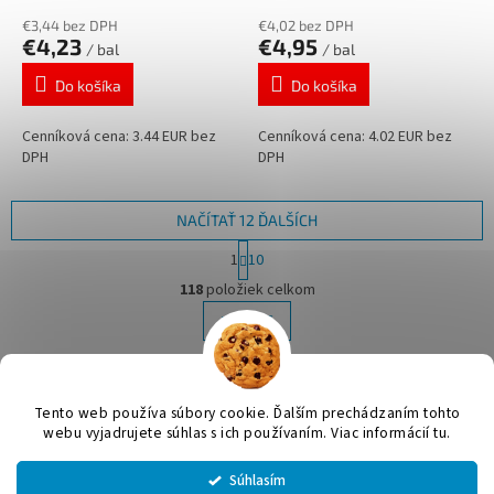
€3,44 bez DPH
€4,02 bez DPH
€4,23
€4,95
/ bal
/ bal
Do košíka
Do košíka
Cenníková cena: 3.44 EUR bez
Cenníková cena: 4.02 EUR bez
DPH
DPH
NAČÍTAŤ 12 ĎALŠÍCH
S
1
10
t
O
r
118
položiek celkom
v
á
l
HORE
n
á
k
d
o
v
Z
a
a
c
á
Tento web používa súbory cookie. Ďalším prechádzaním tohto
n
i
Vytvoril Shoptet
p
webu vyjadrujete súhlas s ich používaním. Viac informácií tu.
i
e
ä
e
p
t
Súhlasím
r