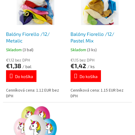
i
p
s
r
p
o
r
d
o
u
d
k
Balóny Fiorello /12/
Balóny Fiorello /12/
u
t
Metalic
Pastel Mix
k
o
Skladom
(3 bal)
Skladom
(3 ks)
t
v
o
€1,12 bez DPH
€1,15 bez DPH
€1,38
€1,42
v
/ bal
/ ks
Do košíka
Do košíka
Cenníková cena: 1.12 EUR bez
Cenníková cena: 1.15 EUR bez
DPH
DPH