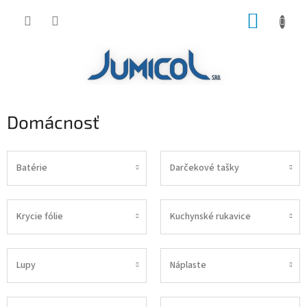
Prejsť
NÁKUP
na
obsah
KOŠÍK
Domácnosť
Batérie
Darčekové tašky
Krycie fólie
Kuchynské rukavice
Lupy
Náplaste