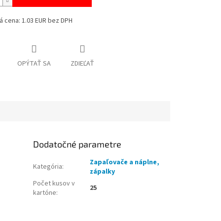
á cena: 1.03 EUR bez DPH
OPÝTAŤ SA
ZDIEĽAŤ
Dodatočné parametre
Zapaľovače a náplne,
Kategória
:
zápalky
Počet kusov v
25
kartóne
: