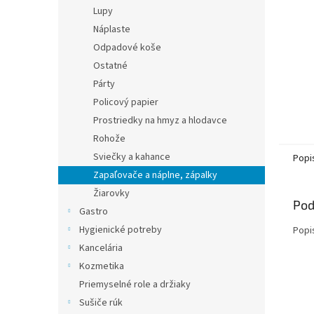
Lupy
Náplaste
Odpadové koše
Ostatné
Párty
Policový papier
Prostriedky na hmyz a hlodavce
Rohože
Sviečky a kahance
Popi
Zapaľovače a náplne, zápalky
Žiarovky
Pod
Gastro
Hygienické potreby
Popi
Kancelária
Kozmetika
Priemyselné role a držiaky
Sušiče rúk