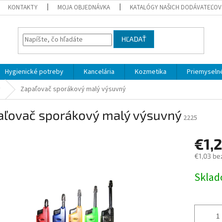
KONTAKTY
MOJA OBJEDNÁVKA
KATALÓGY NAŠICH DODÁVATEĽOV
HĽADAŤ
Hygienické potreby
Kancelária
Kozmetika
Priemyselné
y
Zapaľovač sporákový malý výsuvný
aľovač sporákový malý výsuvný
2225
€1,
€1,03 be
Jednotk
Skla
cena: