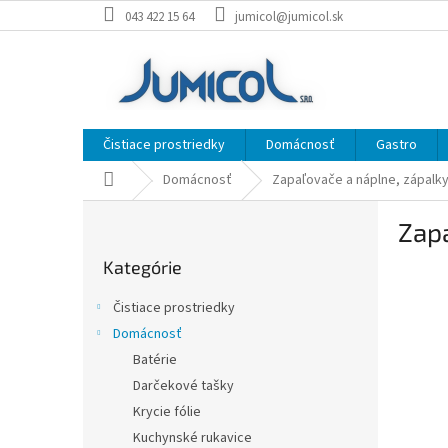
Prejsť
043 422 15 64
jumicol@jumicol.sk
na
obsah
Čistiace prostriedky
Domácnosť
Gastro
Domov
Domácnosť
Zapaľovače a náplne, zápalk
B
Zap
o
Preskočiť
č
Kategórie
kategórie
n
ý
Čistiace prostriedky
p
Domácnosť
a
Batérie
n
e
Darčekové tašky
l
Krycie fólie
Kuchynské rukavice