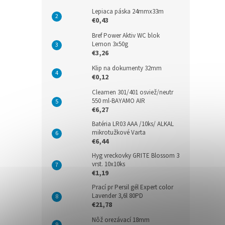
Lepiaca páska 24mmx33m
€0,43
Bref Power Aktiv WC blok
Lemon 3x50g
€3,26
Klip na dokumenty 32mm
€0,12
Cleamen 301/401 osviež/neutr
550 ml-BAYAMO AIR
€6,27
Batéria LR03 AAA /10ks/ ALKAL
mikrotužkové Varta
€6,44
Hyg vreckovky GRITE Blossom 3
vrst. 10x10ks
€1,19
Prací pr Persil gél Expert color
Lavender 3,6l 80PD
€21,78
Nôž orezávací 18mm