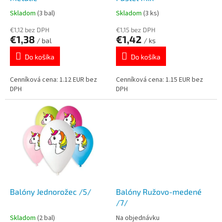
k
o
Skladom
(3 bal)
Skladom
(3 ks)
t
v
o
€1,12 bez DPH
€1,15 bez DPH
€1,38
€1,42
v
/ bal
/ ks
Do košíka
Do košíka
Cenníková cena: 1.12 EUR bez
Cenníková cena: 1.15 EUR bez
DPH
DPH
Balóny Jednorožec /5/
Balóny Ružovo-medené
/7/
Skladom
(2 bal)
Na objednávku