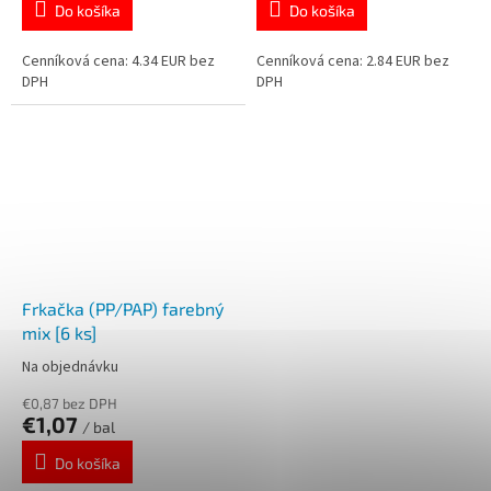
Do košíka
Do košíka
Cenníková cena: 4.34 EUR bez
Cenníková cena: 2.84 EUR bez
DPH
DPH
Frkačka (PP/PAP) farebný
mix [6 ks]
Na objednávku
€0,87 bez DPH
€1,07
/ bal
Do košíka