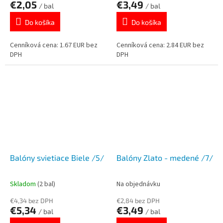
€2,05
€3,49
/ bal
/ bal
Do košíka
Do košíka
Cenníková cena: 1.67 EUR bez
Cenníková cena: 2.84 EUR bez
DPH
DPH
Balóny svietiace Biele /5/
Balóny Zlato - medené /7/
Skladom
(2 bal)
Na objednávku
€4,34 bez DPH
€2,84 bez DPH
€5,34
€3,49
/ bal
/ bal