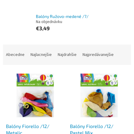
Balóny Ružovo-medené /7/
Na objednávku
€3,49
R
a
Abecedne
Najlacnejšie
Najdrahšie
Najpredávanejšie
d
e
V
n
ý
i
p
e
i
p
s
r
p
o
r
d
o
u
d
k
Balóny Fiorello /12/
Balóny Fiorello /12/
u
t
Metalic
Pastel Mix