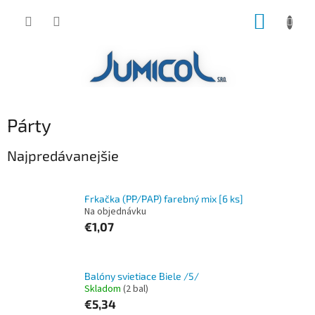
Prejsť
NÁKUP
na
obsah
KOŠÍK
Párty
Najpredávanejšie
Frkačka (PP/PAP) farebný mix [6 ks]
Na objednávku
€1,07
Balóny svietiace Biele /5/
Skladom
(2 bal)
€5,34