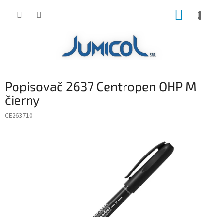
Prejsť
NÁKUP
na
obsah
KOŠÍK
Popisovač 2637 Centropen OHP M
čierny
CE263710