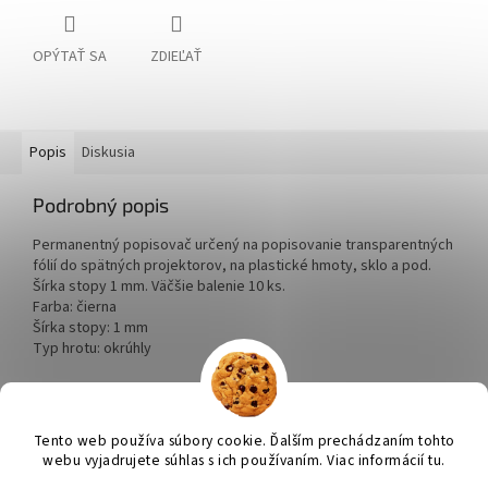
OPÝTAŤ SA
ZDIEĽAŤ
Popis
Diskusia
Podrobný popis
Permanentný popisovač určený na popisovanie transparentných
fólií do spätných projektorov, na plastické hmoty, sklo a pod.
Šírka stopy 1 mm. Väčšie balenie 10 ks.
Farba: čierna
Šírka stopy: 1 mm
Typ hrotu: okrúhly
Z
á
Tento web používa súbory cookie. Ďalším prechádzaním tohto
Vytvoril Shoptet
p
webu vyjadrujete súhlas s ich používaním. Viac informácií tu.
ä