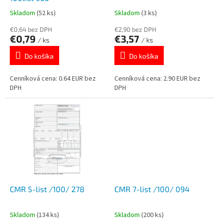
k
o
Skladom
(52 ks)
Skladom
(3 ks)
t
v
o
€0,64 bez DPH
€2,90 bez DPH
€0,79
€3,57
v
/ ks
/ ks
Do košíka
Do košíka
Cenníková cena: 0.64 EUR bez
Cenníková cena: 2.90 EUR bez
DPH
DPH
CMR 5-list /100/ 278
CMR 7-list /100/ 094
Skladom
(134 ks)
Skladom
(200 ks)