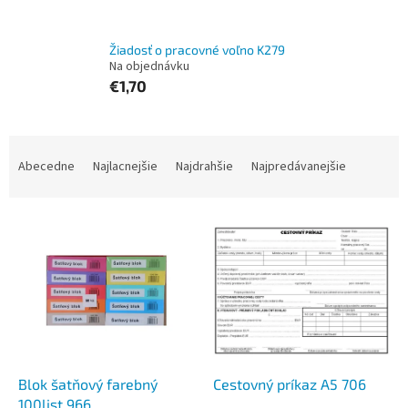
Žiadosť o pracovné voľno K279
Na objednávku
€1,70
R
a
Abecedne
Najlacnejšie
Najdrahšie
Najpredávanejšie
d
e
V
n
ý
i
p
e
i
p
s
r
p
o
r
d
o
u
d
k
Blok šatňový farebný
Cestovný príkaz A5 706
u
t
100list 966