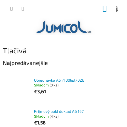
Prejsť
NÁKUP
na
obsah
KOŠÍK
Tlačivá
Najpredávanejšie
Objednávka A5 /100list/026
Skladom
(9 ks)
€3,61
Príjmový pokl doklad A6 167
Skladom
(4 ks)
€1,56