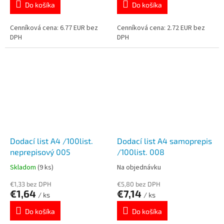
Do košíka
Do košíka
Cenníková cena: 6.77 EUR bez
Cenníková cena: 2.72 EUR bez
DPH
DPH
Dodací list A4 /100list.
Dodací list A4 samoprepis
neprepisový 005
/100list. 008
Skladom
(9 ks)
Na objednávku
€1,33 bez DPH
€5,80 bez DPH
€1,64
€7,14
/ ks
/ ks
Do košíka
Do košíka