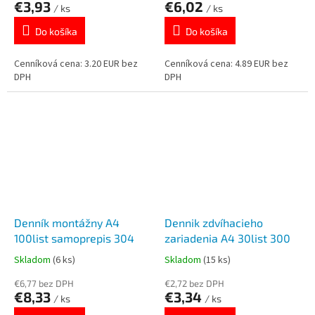
€3,93
€6,02
/ ks
/ ks
Do košíka
Do košíka
Cenníková cena: 3.20 EUR bez
Cenníková cena: 4.89 EUR bez
DPH
DPH
Denník montážny A4
Dennik zdvíhacieho
100list samoprepis 304
zariadenia A4 30list 300
Skladom
(6 ks)
Skladom
(15 ks)
€6,77 bez DPH
€2,72 bez DPH
€8,33
€3,34
/ ks
/ ks