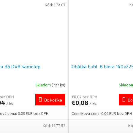
Kód:
172-07
K
ka B6 DVR samolep.
Obálka bubl. B biela 140x22
Skladom
(727 ks)
Sklado
 bez DPH
€0,07 bez DPH
Do košíka
Do
04
€0,08
/ ks
/ ks
ová cena: 0.03 EUR bez DPH
Cenníková cena: 0.06 EUR bez DPH
Kód:
1177-52
Kó