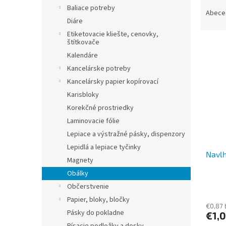
R
Baliace potreby
a
Abece
Diáre
d
e
Etiketovacie kliešte, cenovky,
štítkovače
V
n
ý
Kalendáre
i
p
e
Kancelárske potreby
i
p
Kancelársky papier kopírovací
s
r
Karisbloky
p
o
Korekčné prostriedky
r
d
Laminovacie fólie
o
u
d
k
Lepiace a výstražné pásky, dispenzory
u
t
Lepidlá a lepiace tyčinky
Navlh
k
o
Magnety
t
v
Obálky
o
Občerstvenie
v
Papier, bloky, bločky
€0,87
Pásky do pokladne
€1,