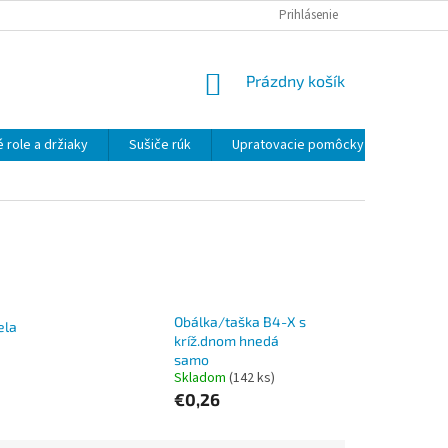
OBCHODNÉ PODMIENKY
OCHRANA OSOBNÝCH ÚDAJOV
Prihlásenie
NÁKUPNÝ
Prázdny košík
KOŠÍK
 role a držiaky
Sušiče rúk
Upratovacie pomôcky
Uprato
Obálka/taška B4-X s
ela
kríž.dnom hnedá
samo
Skladom
(142 ks)
€0,26