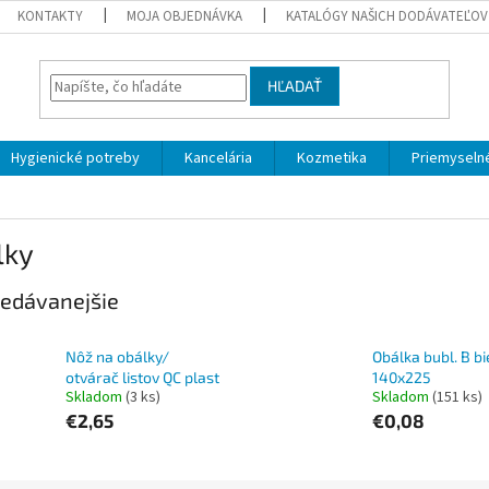
KONTAKTY
MOJA OBJEDNÁVKA
KATALÓGY NAŠICH DODÁVATEĽOV
HĽADAŤ
Hygienické potreby
Kancelária
Kozmetika
Priemyselné
lky
edávanejšie
Nôž na obálky/
Obálka bubl. B bi
otvárač listov QC plast
140x225
Skladom
(3 ks)
Skladom
(151 ks)
€2,65
€0,08