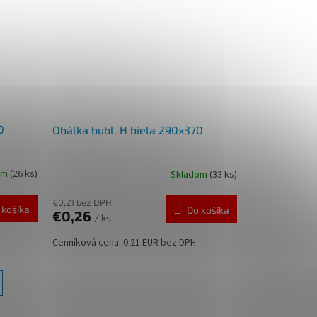
0
Obálka bubl. H biela 290x370
om
(26 ks)
Skladom
(33 ks)
€0,21 bez DPH
 košíka
Do košíka
€0,26
/ ks
Cenníková cena: 0.21 EUR bez DPH