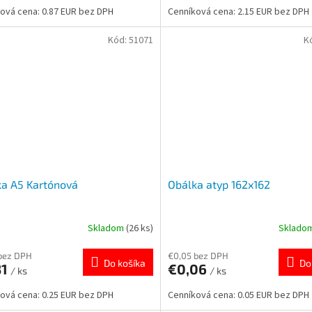
ová cena: 0.87 EUR bez DPH
Cenníková cena: 2.15 EUR bez DPH
Kód:
51071
K
a A5 Kartónová
Obálka atyp 162x162
Skladom
(26 ks)
Sklado
bez DPH
€0,05 bez DPH
Do košíka
Do
31
€0,06
/ ks
/ ks
ová cena: 0.25 EUR bez DPH
Cenníková cena: 0.05 EUR bez DPH