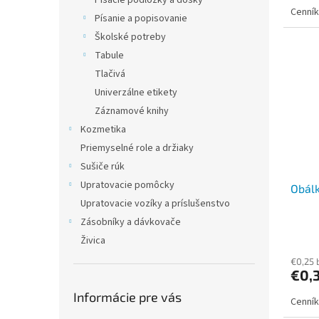
Písacie podložky a dosky
Cenník
Písanie a popisovanie
Školské potreby
Tabule
Tlačivá
Univerzálne etikety
Záznamové knihy
Kozmetika
Priemyselné role a držiaky
Sušiče rúk
Upratovacie pomôcky
Obálk
Upratovacie vozíky a príslušenstvo
Zásobníky a dávkovače
Živica
€0,25 
€0,
Informácie pre vás
Cenník