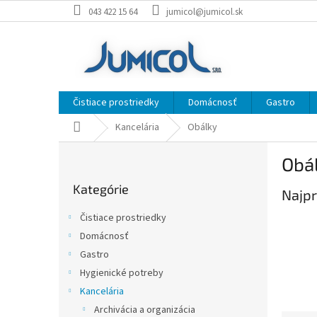
Prejsť
043 422 15 64
jumicol@jumicol.sk
na
obsah
Čistiace prostriedky
Domácnosť
Gastro
Domov
Kancelária
Obálky
B
Obá
o
Preskočiť
č
Kategórie
kategórie
Najpr
n
ý
Čistiace prostriedky
p
Domácnosť
a
Gastro
n
e
Hygienické potreby
l
Kancelária
Archivácia a organizácia