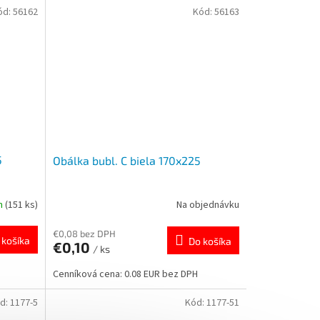
ód:
56162
Kód:
56163
5
Obálka bubl. C biela 170x225
m
(151 ks)
Na objednávku
€0,08 bez DPH
 košíka
Do košíka
€0,10
/ ks
Cenníková cena: 0.08 EUR bez DPH
d:
1177-5
Kód:
1177-51