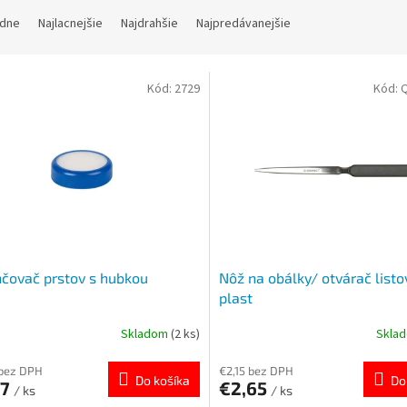
dne
Najlacnejšie
Najdrahšie
Najpredávanejšie
Kód:
2729
Kód:
čovač prstov s hubkou
Nôž na obálky/ otvárač listo
plast
Skladom
(2 ks)
Skla
 bez DPH
€2,15 bez DPH
Do košíka
Do
07
€2,65
/ ks
/ ks