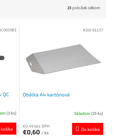
25
položiek celkom
QC003983
Kód:
61137
v QC
Obálka A4 kartónová
dom
(3 ks)
Skladom
(25 ks)
€0,49 bez DPH
 košíka
Do košíka
€0,60
/ ks