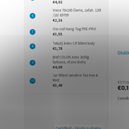
€4,02
Vrece 70x100 čierne, zaťah. 120l
/10/ 69709
€2,16
Osv vzd Hang Tag FRE-PRO
€3,55
Tekutý krém Cif 500ml biely
€1,78
Obálk
Bref COLOR Activ 3x50g
farbiace, rôzne druhy
€4,09
Jar 900ml sensitive Tea tree &
Mint
€0,11 
€3,48
€0,
Cenník
Certifikát - Výrobca obalov