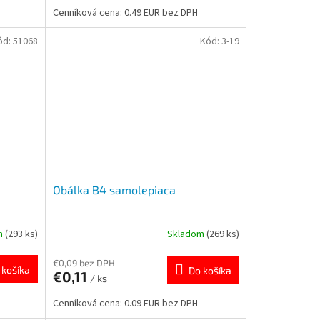
Cenníková cena: 0.49 EUR bez DPH
ód:
51068
Kód:
3-19
Obálka B4 samolepiaca
m
(293 ks)
Skladom
(269 ks)
€0,09 bez DPH
 košíka
Do košíka
€0,11
/ ks
Cenníková cena: 0.09 EUR bez DPH