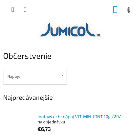
Prejsť
NÁKUP
na
obsah
KOŠÍK
Občerstvenie
Nápoje
Najpredávanejšie
Iontový ochr.nápoj VIT-MIN-IONT 10g /20/
Na objednávku
€6,73