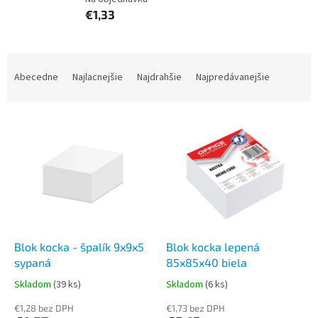
€1,33
R
a
Abecedne
Najlacnejšie
Najdrahšie
Najpredávanejšie
d
e
V
n
ý
i
p
e
i
p
s
r
p
o
r
d
o
u
d
k
Blok kocka - špalík 9x9x5
Blok kocka lepená
u
t
sypaná
85x85x40 biela
k
o
Skladom
(39 ks)
Skladom
(6 ks)
t
v
o
€1,28 bez DPH
€1,73 bez DPH