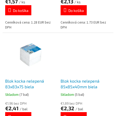
€1,57
€2,13
v
/ ks
/ ks
Do košíka
Do košíka
Cenníková cena: 1.28 EUR bez
Cenníková cena: 1.73 EUR bez
DPH
DPH
Blok kocka nelepená
Blok kocka nelepená
83x83x75 biela
85x85x40mm biela
Skladom
(7 bal)
Skladom
(5 bal)
€1,96 bez DPH
€1,89 bez DPH
€2,41
€2,32
/ bal
/ bal