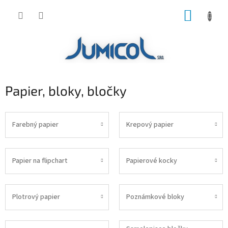
Prejsť
NÁKUP
na
obsah
KOŠÍK
Papier, bloky, bločky
Farebný papier
Krepový papier
Papier na flipchart
Papierové kocky
Plotrový papier
Poznámkové bloky