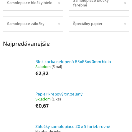
Samolepiace bločky
Samolepiace bločky biele
farebné
Samolepiace záložky
Špeciálny papier
Najpredávanejšie
Blok kocka nelepená 85x85x40mm biela
Skladom
(5 bal)
€2,32
Papier krepový tm.zelený
Skladom
(1 ks)
€0,67
Záložky samolepiace 20 x 5 farieb rovné
Na objednávku