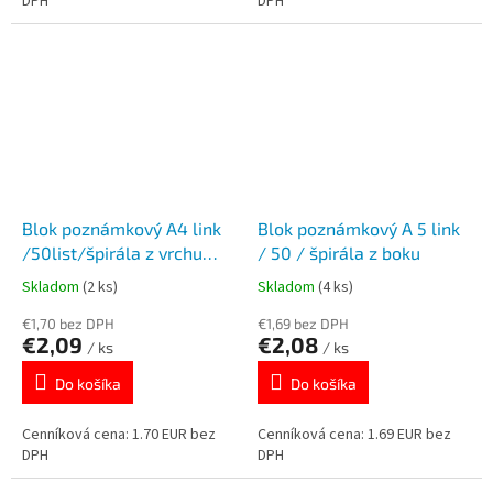
DPH
DPH
Blok poznámkový A4 link
Blok poznámkový A 5 link
/50list/špirála z vrchu
/ 50 / špirála z boku
linajk
Skladom
(2 ks)
Skladom
(4 ks)
€1,70 bez DPH
€1,69 bez DPH
€2,09
€2,08
/ ks
/ ks
Do košíka
Do košíka
Cenníková cena: 1.70 EUR bez
Cenníková cena: 1.69 EUR bez
DPH
DPH