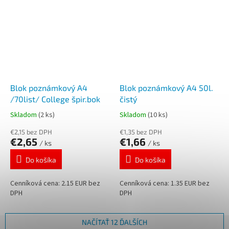
Blok poznámkový A4
Blok poznámkový A4 50l.
/70list/ College špir.bok
čistý
Skladom
(2 ks)
Skladom
(10 ks)
€2,15 bez DPH
€1,35 bez DPH
€2,65
€1,66
/ ks
/ ks
Do košíka
Do košíka
Cenníková cena: 2.15 EUR bez
Cenníková cena: 1.35 EUR bez
DPH
DPH
NAČÍTAŤ 12 ĎALŠÍCH