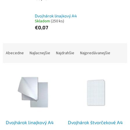
Dvojhárok linajkový A4
Skladom
(250 ks)
€0,07
R
a
Abecedne
Najlacnejšie
Najdrahšie
Najpredávanejšie
d
e
V
n
ý
i
p
e
i
p
s
r
p
o
r
d
o
u
d
k
Dvojhárok linajkový A4
Dvojhárok štvorčekové A4
u
t