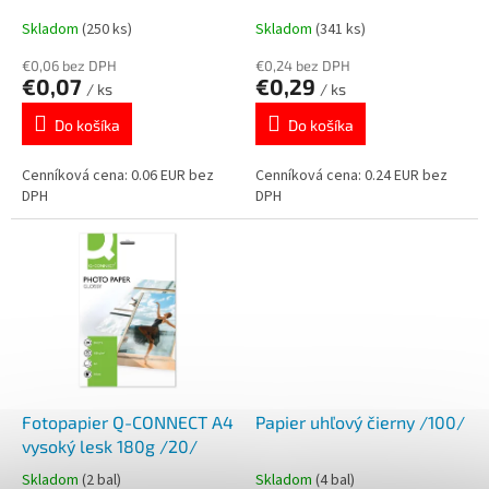
k
o
Skladom
(250 ks)
Skladom
(341 ks)
t
v
o
€0,06 bez DPH
€0,24 bez DPH
€0,07
€0,29
v
/ ks
/ ks
Do košíka
Do košíka
Cenníková cena: 0.06 EUR bez
Cenníková cena: 0.24 EUR bez
DPH
DPH
Fotopapier Q-CONNECT A4
Papier uhľový čierny /100/
vysoký lesk 180g /20/
Skladom
(2 bal)
Skladom
(4 bal)