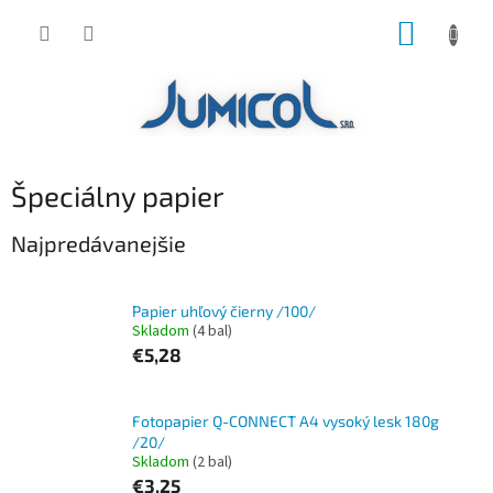
Prejsť
NÁKUP
na
obsah
KOŠÍK
Špeciálny papier
Najpredávanejšie
Papier uhľový čierny /100/
Skladom
(4 bal)
€5,28
Fotopapier Q-CONNECT A4 vysoký lesk 180g
/20/
Skladom
(2 bal)
€3,25