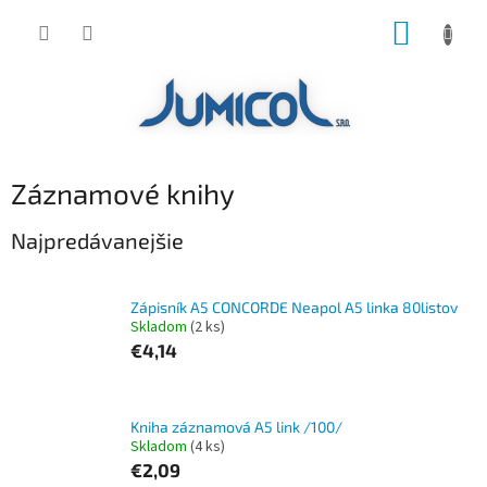
Prejsť
NÁKUP
na
obsah
KOŠÍK
Záznamové knihy
Najpredávanejšie
Zápisník A5 CONCORDE Neapol A5 linka 80listov
Skladom
(2 ks)
€4,14
Kniha záznamová A5 link /100/
Skladom
(4 ks)
€2,09