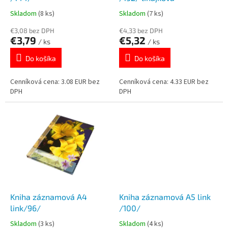
k
o
Skladom
(8 ks)
Skladom
(7 ks)
t
v
o
€3,08 bez DPH
€4,33 bez DPH
€3,79
€5,32
v
/ ks
/ ks
Do košíka
Do košíka
Cenníková cena: 3.08 EUR bez
Cenníková cena: 4.33 EUR bez
DPH
DPH
Kniha záznamová A4
Kniha záznamová A5 link
link/96/
/100/
Skladom
(3 ks)
Skladom
(4 ks)