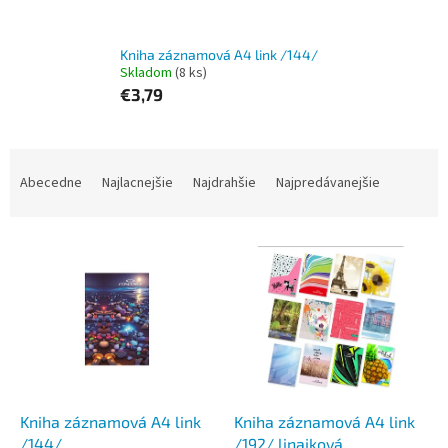
Kniha záznamová A4 link /144/
Skladom
(8 ks)
€3,79
R
a
Abecedne
Najlacnejšie
Najdrahšie
Najpredávanejšie
d
e
V
n
ý
i
p
e
i
p
s
r
p
o
r
d
o
u
d
k
Kniha záznamová A4 link
Kniha záznamová A4 link
u
t
/144/
/192/ linajková