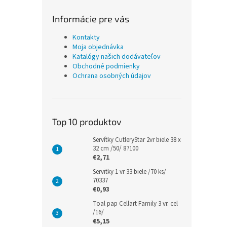
Informácie pre vás
Kontakty
Moja objednávka
Katalógy našich dodávateľov
Obchodné podmienky
Ochrana osobných údajov
Top 10 produktov
Servítky CutleryStar 2vr biele 38 x
32 cm /50/ 87100
€2,71
Servitky 1 vr 33 biele /70 ks/
70337
€0,93
Toal pap Cellart Family 3 vr. cel
/16/
€5,15