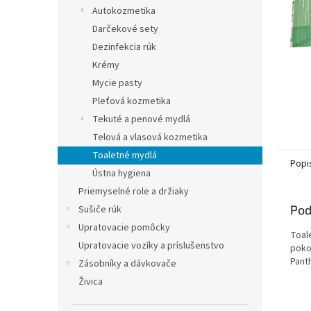
Autokozmetika
Darčekové sety
Dezinfekcia rúk
Krémy
Mycie pasty
Pleťová kozmetika
Tekuté a penové mydlá
Telová a vlasová kozmetika
Toaletné mydlá
Popi
Ústna hygiena
Priemyselné role a držiaky
Pod
Sušiče rúk
Upratovacie pomôcky
Toal
Upratovacie vozíky a príslušenstvo
poko
Pant
Zásobníky a dávkovače
Živica