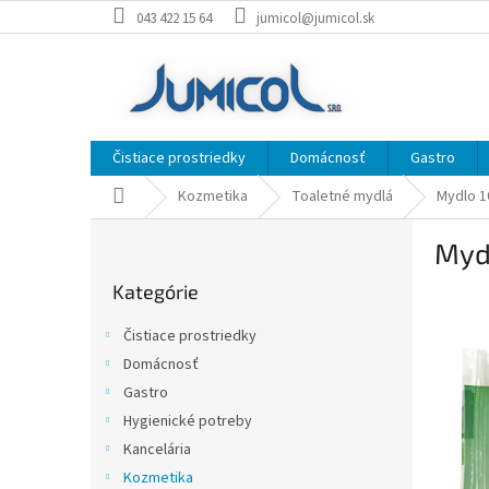
Prejsť
043 422 15 64
jumicol@jumicol.sk
na
obsah
Čistiace prostriedky
Domácnosť
Gastro
Domov
Kozmetika
Toaletné mydlá
Mydlo 1
B
Mydl
o
Preskočiť
č
Kategórie
kategórie
n
ý
Čistiace prostriedky
p
Domácnosť
a
Gastro
n
e
Hygienické potreby
l
Kancelária
Kozmetika