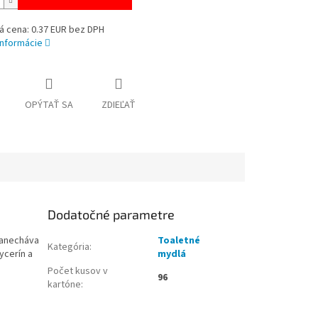
á cena: 0.37 EUR bez DPH
informácie
OPÝTAŤ SA
ZDIEĽAŤ
Dodatočné parametre
Zanecháva
Toaletné
Kategória
:
ycerín a
mydlá
Počet kusov v
96
kartóne
: