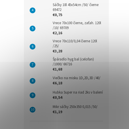
Sáčky 18l 45x54cm /50/ čierne
69472
€0,75
Vrece 70x100 čierne, zaťah. 120l
/10/ 69709
€2,16
Vrece 70x110/0,04 čierne 120l
/25/
€3,28
Špáradlo hyg bal (celofan)
/1000/ 66716
€1,68
Viečko na misku 1D,2D,3D /40/
€6,18
Hubka Super na riad 2ks v balení
€0,54
Mikr sáčky 250x350 0,015 /50/
€1,19