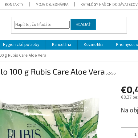
KONTAKTY
MOJA OBJEDNÁVKA
KATALÓGY NAŠICH DODÁVATEĽOV
HĽADAŤ
Hygienické potreby
Kancelária
Kozmetika
Priemyselné
00 g Rubis Care Aloe Vera
o 100 g Rubis Care Aloe Vera
52-56
€0,
€0,37 be
Jednotk
Na ob
cena: