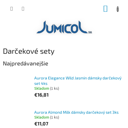
Prejsť
NÁKUP
na
obsah
KOŠÍK
Darčekové sety
Najpredávanejšie
Aurora Elegance Wild Jasmin dámsky darčekový
set 4ks
Skladom
(1 ks)
€16,81
Aurora Almond Milk dámsky darčekový set 3ks
Skladom
(1 ks)
€11,07