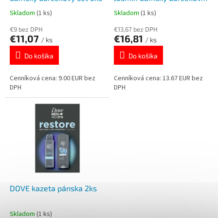
k
o
set 4ks
Skladom
(1 ks)
Skladom
(1 ks)
t
v
o
€13,67 bez DPH
€9 bez DPH
€16,81
€11,07
v
/ ks
/ ks
Do košíka
Do košíka
Cenníková cena: 13.67 EUR bez
Cenníková cena: 9.00 EUR bez
DPH
DPH
DOVE kazeta pánska 2ks
Skladom
(1 ks)