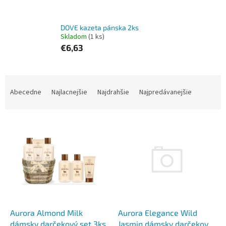
DOVE kazeta pánska 2ks
Skladom
(1 ks)
€6,63
R
a
Abecedne
Najlacnejšie
Najdrahšie
Najpredávanejšie
d
e
V
n
ý
i
p
e
i
p
s
r
p
o
r
d
o
u
d
k
Aurora Elegance Wild
Aurora Almond Milk
u
t
Jasmin dámsky darčekový
dámsky darčekový set 3ks