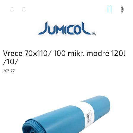
Prejsť
NÁKUP
na
obsah
KOŠÍK
Vrece 70x110/ 100 mikr. modré 120l
/10/
207-77