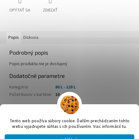
OPÝTAŤ SA
ZDIEĽAŤ
Popis
Diskusia
Podrobný popis
Popis produktu nie je dostupný
Dodatočné parametre
Kategória
:
80 L - 120 L
Počet kusov v kartóne
:
10
Z
á
Tento web používa súbory cookie. Ďalším prechádzaním tohto
Vytvoril Shoptet
p
webu vyjadrujete súhlas s ich používaním. Viac informácií tu.
ä