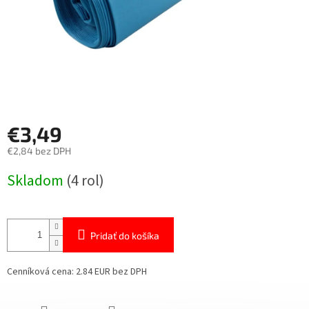
€3,49
€2,84 bez DPH
Jednotková
Skladom
(4 rol)
cena:
Pridať do košíka
Cenníková cena: 2.84 EUR bez DPH