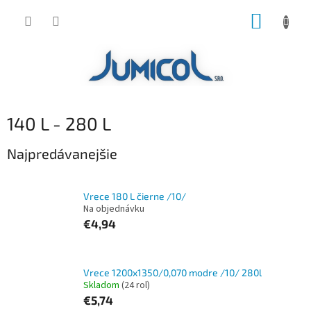
Prejsť
NÁKUP
na
obsah
KOŠÍK
140 L - 280 L
Najpredávanejšie
Vrece 180 L čierne /10/
Na objednávku
€4,94
Vrece 1200x1350/0,070 modre /10/ 280l
Skladom
(24 rol)
€5,74