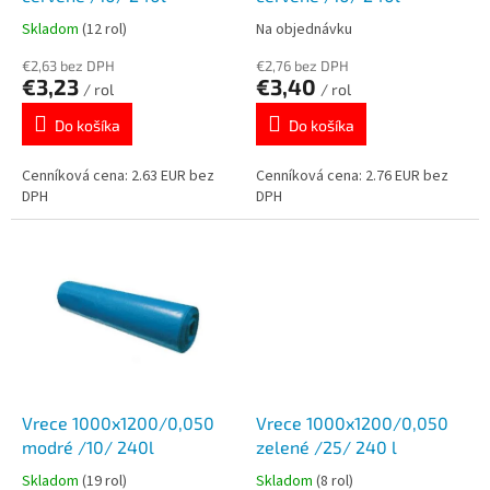
k
o
Skladom
(12 rol)
Na objednávku
t
v
o
€2,63 bez DPH
€2,76 bez DPH
€3,23
€3,40
v
/ rol
/ rol
Do košíka
Do košíka
Cenníková cena: 2.63 EUR bez
Cenníková cena: 2.76 EUR bez
DPH
DPH
Vrece 1000x1200/0,050
Vrece 1000x1200/0,050
modré /10/ 240l
zelené /25/ 240 l
Skladom
(19 rol)
Skladom
(8 rol)