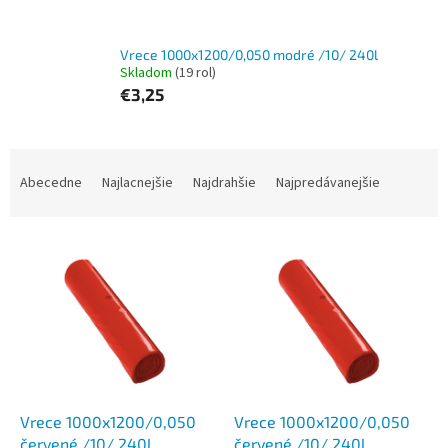
Vrece 1000x1200/0,050 modré /10/ 240l
Skladom
(19 rol)
€3,25
R
a
Abecedne
Najlacnejšie
Najdrahšie
Najpredávanejšie
d
e
V
n
ý
i
p
e
i
p
s
r
p
o
r
d
o
u
d
k
Vrece 1000x1200/0,050
Vrece 1000x1200/0,050
u
t
červené /10/ 240l
červené /10/ 240l