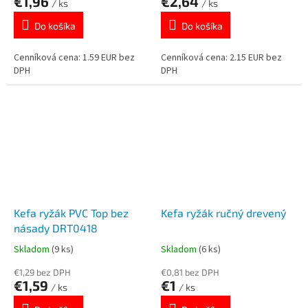
€1,96
€2,64
/ ks
/ ks
Do košíka
Do košíka
Cenníková cena: 1.59 EUR bez
Cenníková cena: 2.15 EUR bez
DPH
DPH
Kefa ryžák PVC Top bez
Kefa ryžák ručný drevený
násady DRT0418
Skladom
(9 ks)
Skladom
(6 ks)
€1,29 bez DPH
€0,81 bez DPH
€1,59
€1
/ ks
/ ks