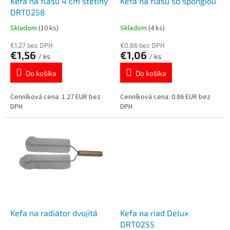
d
k
Kefa na fľašu 4 cm štetiny
Kefa na fľašu so špongiou
u
t
DRT0258
k
o
Skladom
(10 ks)
Skladom
(4 ks)
t
v
o
€1,27 bez DPH
€0,86 bez DPH
€1,56
€1,06
v
/ ks
/ ks
Do košíka
Do košíka
Cenníková cena: 1.27 EUR bez
Cenníková cena: 0.86 EUR bez
DPH
DPH
Kefa na radiátor dvojitá
Kefa na riad Delux
DRT0255