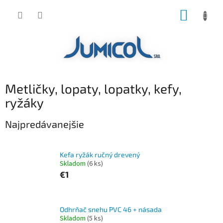
Prejsť
NÁKUP
na
obsah
KOŠÍK
Metličky, lopaty, lopatky, kefy,
ryžáky
Najpredávanejšie
Kefa ryžák ručný drevený
Skladom
(6 ks)
€1
Odhrňač snehu PVC 46 + násada
Skladom
(5 ks)