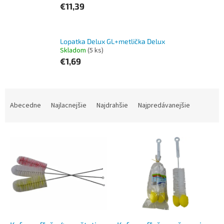
€11,39
Lopatka Delux GL+metlička Delux
Skladom
(5 ks)
€1,69
R
a
Abecedne
Najlacnejšie
Najdrahšie
Najpredávanejšie
d
e
V
n
ý
i
p
e
i
p
s
r
p
o
r
d
o
u