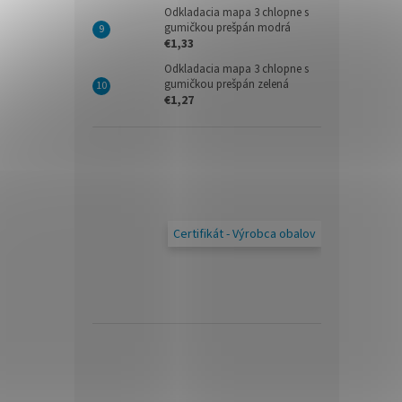
Odkladacia mapa 3 chlopne s
gumičkou prešpán modrá
€1,33
Odkladacia mapa 3 chlopne s
gumičkou prešpán zelená
€1,27
Certifikát - Výrobca obalov