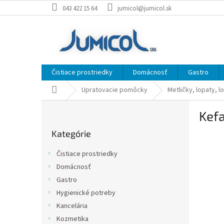
Prejsť
043 422 15 64
jumicol@jumicol.sk
na
obsah
Čistiace prostriedky
Domácnosť
Gastro
Domov
Upratovacie pomôcky
Metličky, lopaty, l
B
Kefa
o
Preskočiť
č
Kategórie
kategórie
n
ý
Čistiace prostriedky
p
Domácnosť
a
Gastro
n
e
Hygienické potreby
l
Kancelária
Kozmetika