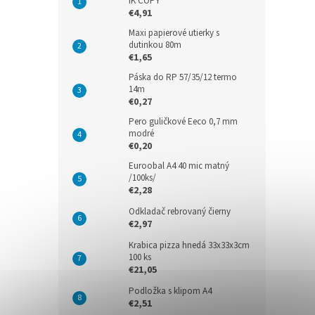
IK COPY
€4,91
Maxi papierové utierky s
dutinkou 80m
€1,65
Páska do RP 57/35/12 termo
14m
€0,27
Pero guličkové Eeco 0,7 mm
modré
€0,20
Euroobal A4 40 mic matný
/100ks/
€2,28
Odkladač rebrovaný čierny
€2,97
Krabica pizza hnedá 33x33x3cm
100 ks
€21,05
Podložka s klipom A4
€2,51