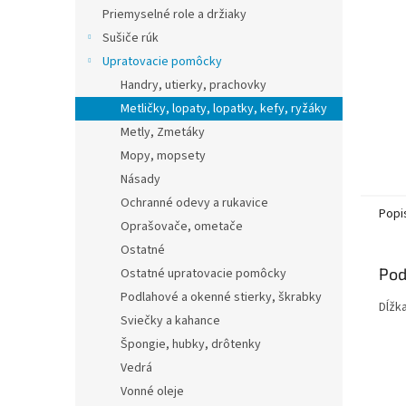
Priemyselné role a držiaky
Sušiče rúk
Upratovacie pomôcky
Handry, utierky, prachovky
Metličky, lopaty, lopatky, kefy, ryžáky
Metly, Zmetáky
Mopy, mopsety
Násady
Ochranné odevy a rukavice
Popi
Oprašovače, ometače
Ostatné
Pod
Ostatné upratovacie pomôcky
Podlahové a okenné stierky, škrabky
Dĺžk
Sviečky a kahance
Špongie, hubky, drôtenky
Vedrá
Vonné oleje