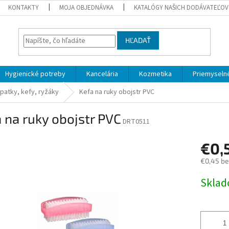
KONTAKTY
MOJA OBJEDNÁVKA
KATALÓGY NAŠICH DODÁVATEĽOV
HĽADAŤ
Hygienické potreby
Kancelária
Kozmetika
Priemyselné
opatky, kefy, ryžáky
Kefa na ruky obojstr PVC
 na ruky obojstr PVC
DRT0511
€0,
€0,45 b
Jednotk
Skla
cena: