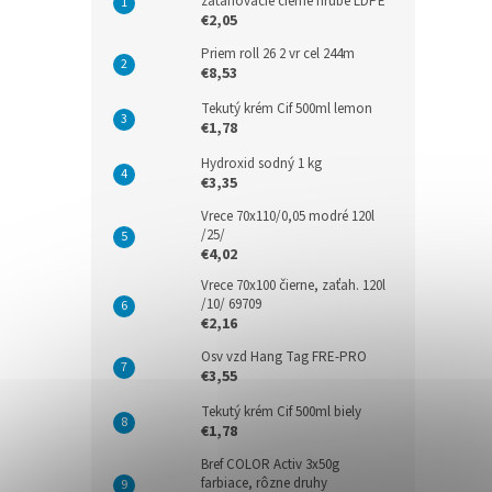
zaťahovacie čierne hrubé LDPE
€2,05
Priem roll 26 2 vr cel 244m
€8,53
Tekutý krém Cif 500ml lemon
€1,78
Hydroxid sodný 1 kg
€3,35
Vrece 70x110/0,05 modré 120l
/25/
€4,02
Vrece 70x100 čierne, zaťah. 120l
/10/ 69709
€2,16
Osv vzd Hang Tag FRE-PRO
€3,55
Tekutý krém Cif 500ml biely
€1,78
Bref COLOR Activ 3x50g
farbiace, rôzne druhy