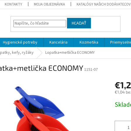
KONTAKTY
MOJA OBJEDNÁVKA
KATALÓGY NAŠICH DODÁVATEĽOV
HĽADAŤ
Hygienické potreby
Kancelária
Kozmetika
Priemyselné
opatky, kefy, ryžáky
Lopatka+metlička ECONOMY
atka+metlička ECONOMY
1151-07
€1,
€1,04 be
Jednotk
Skla
cena: