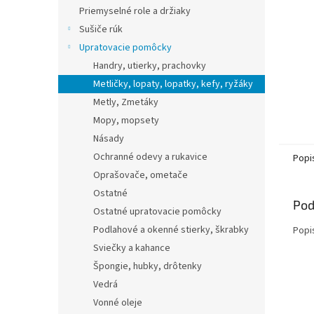
Priemyselné role a držiaky
Sušiče rúk
Upratovacie pomôcky
Handry, utierky, prachovky
Metličky, lopaty, lopatky, kefy, ryžáky
Metly, Zmetáky
Mopy, mopsety
Násady
Ochranné odevy a rukavice
Popi
Oprašovače, ometače
Ostatné
Pod
Ostatné upratovacie pomôcky
Podlahové a okenné stierky, škrabky
Popi
Sviečky a kahance
Špongie, hubky, drôtenky
Vedrá
Vonné oleje