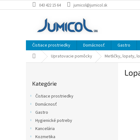
Prejsť
043 422 15 64
jumicol@jumicol.sk
na
obsah
Čistiace prostriedky
Domácnosť
Gastro
Domov
Upratovacie pomôcky
Metličky, lopaty, l
B
Lop
o
Preskočiť
č
Kategórie
kategórie
n
ý
Čistiace prostriedky
p
Domácnosť
a
Gastro
n
e
Hygienické potreby
l
Kancelária
Kozmetika