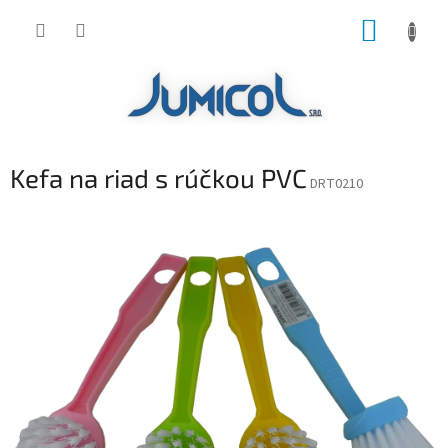
Prejsť
NÁKUP
na
obsah
KOŠÍK
Kefa na riad s rúčkou PVC
DRT0210