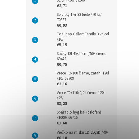
32 cm /50/ 87100
€2,71
Servitky 1 vr 33 biele /70 ks/
70337
€0,93
Toal pap Cellart Family 3 vr. cel
/16/
€5,15
Sáčky 18l 45x54cm /50/ čierne
69472
€0,75
Vrece 70x100 čierne, zaťah. 120l
/10/ 69709
€2,16
Vrece 70x110/0,04 čierne 120l
/25/
€3,28
Špáradlo hyg bal (celofan)
/1000/ 66716
€1,68
Viečko na misku 1D,2D,3D /40/
€6,18