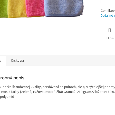
Cenníkov
Detailné 
TLAČ
s
Diskusia
robný popis
utierka štandartnej kvality, predávaná na pultoch, ale aj v rýchlejšej priem
ebe. 4 farby (zelená, ružová, modrá žltá) Gramáž: 210 gr./m2​ Zloženie: 80%
 polyamid