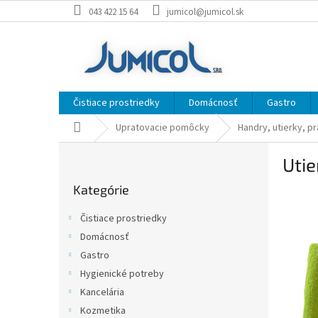
Prejsť
043 422 15 64
jumicol@jumicol.sk
na
obsah
Čistiace prostriedky
Domácnosť
Gastro
Domov
Upratovacie pomôcky
Handry, utierky, p
B
Uti
o
Preskočiť
č
Kategórie
kategórie
n
ý
Čistiace prostriedky
p
Domácnosť
a
Gastro
n
e
Hygienické potreby
l
Kancelária
Kozmetika