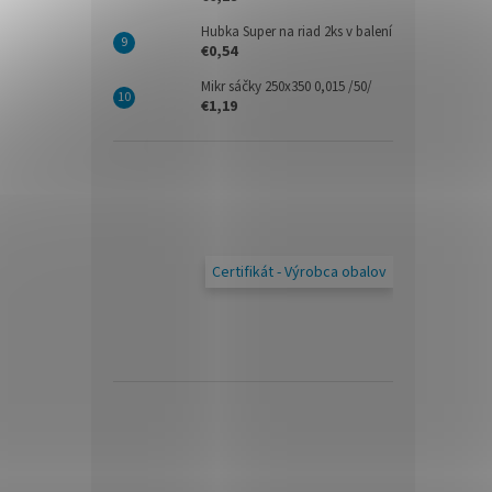
Hubka Super na riad 2ks v balení
€0,54
Mikr sáčky 250x350 0,015 /50/
€1,19
Certifikát - Výrobca obalov