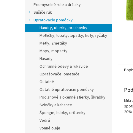
Priemyselné role a držiaky
Sušiče rúk
Upratovacie pomôcky
Handry, utierky, prachovky
Metličky, lopaty, lopatky, kefy, ryžáky
Metly, Zmetáky
Mopy, mopsety
Násady
Ochranné odevy a rukavice
Popi
Oprašovače, ometače
Ostatné
Pod
Ostatné upratovacie pomôcky
Podlahové a okenné stierky, škrabky
Mikro
Sviečky a kahance
spotr
20%
Špongie, hubky, drôtenky
Vedrá
Vonné oleje