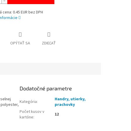
á cena: 0.45 EUR bez DPH
informácie
OPÝTAŤ SA
ZDIEĽAŤ
Dodatočné parametre
yselnej
Handry, utierky,
Kategória
:
 polyester,
prachovky
Počet kusov v
12
kartóne
: