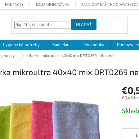
KONTAKTY
MOJA OBJEDNÁVKA
KATALÓGY NAŠICH DODÁVATEĽOV
HĽADAŤ
Hygienické potreby
Kancelária
Kozmetika
Priemyselné
rachovky
Utierka mikroultra 40x40 mix DRT0269 nebalená
erka mikroultra 40x40 mix DRT0269 n
€0,
€0,45 b
Jednotk
Skla
cena: