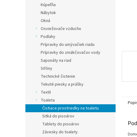
Kúpeľňa
Nábytok
Okná
Osviežovače vzduchu
Podlahy
Prípravky do umývačiek riadu
Prípravky do zmäkčovačov vody
Saponáty na riad
Sifóny
Technické čistenie
Tekuté piesky a prášky
Textil
Toaleta
Popi
Čistiace prostriedky na toaletu
Sitká do pisoárov
Pod
Tablety do pisoárov
Závesky do toalety
Dome