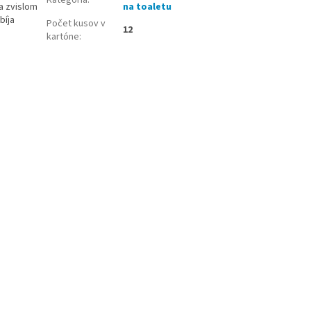
a zvislom
na toaletu
bíja
Počet kusov v
12
kartóne
: