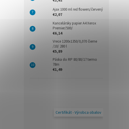
€2,62
Ajax 1000 ml red flowers/červený
€2,07
Kancelársky papier A4 Xerox
Premier/500/
€6,14
Vrece 1200x1350/0,070 čierne
/10/ 280 l
€5,89
Páska do RP 80/80/17 termo
78m
€1,49
Certifikát - Výrobca obalov