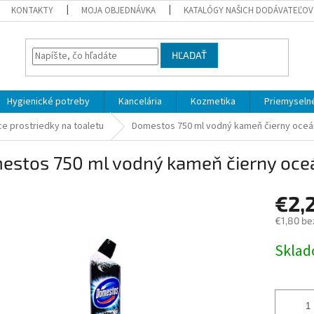
KONTAKTY
MOJA OBJEDNÁVKA
KATALÓGY NAŠICH DODÁVATEĽOV
HĽADAŤ
Hygienické potreby
Kancelária
Kozmetika
Priemyselné
ce prostriedky na toaletu
Domestos 750 ml vodný kameň čierny oceá
estos 750 ml vodný kameň čierny oce
€2,
€1,80 be
Jednotk
Skla
cena: