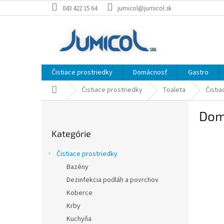
Prejsť
043 422 15 64
jumicol@jumicol.sk
na
obsah
Čistiace prostriedky
Domácnosť
Gastro
Domov
Čistiace prostriedky
Toaleta
Čistia
B
Dom
o
Preskočiť
č
Kategórie
kategórie
n
ý
Čistiace prostriedky
p
Bazény
a
Dezinfekcia podláh a povrchov
n
e
Koberce
l
Krby
Kuchyňa