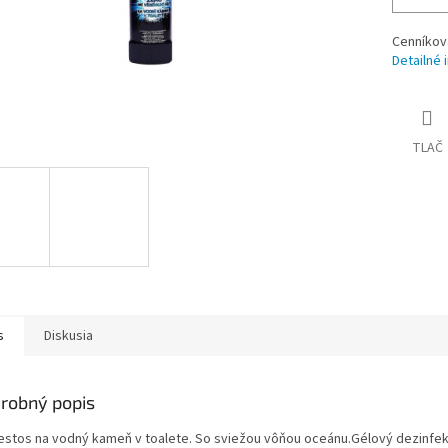
Cenníkov
Detailné 
TLAČ
s
Diskusia
robný popis
stos na vodný kameň v toalete. So sviežou vôňou oceánu.Gélový dezinfe