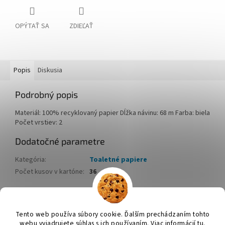
OPÝTAŤ SA
ZDIEĽAŤ
Popis
Diskusia
Podrobný popis
Materiál: 100% recyklovaný papier Dĺžka návinu: 68 m Farba: biela
Počet vrstiev: 2
Dodatočné parametre
Kategória
:
Toaletné papiere
Počet kusov v kartóne
:
36
Z
á
Tento web používa súbory cookie. Ďalším prechádzaním tohto
Vytvoril Shoptet
p
webu vyjadrujete súhlas s ich používaním. Viac informácií tu.