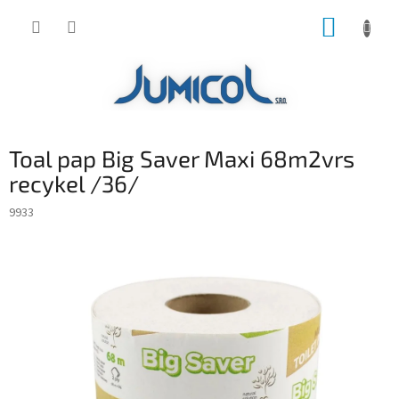
Prejsť
NÁKUP
na
obsah
KOŠÍK
Toal pap Big Saver Maxi 68m2vrs
recykel /36/
9933