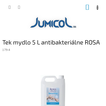
Prejsť
NÁKUP
na
obsah
KOŠÍK
Tek mydlo 5 L antibakteriálne ROSA
179-4