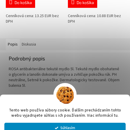
Do košíka
Do košíka
Cenníková cena: 13.25 EUR bez
Cenníková cena: 10.88 EUR bez
DPH
DPH
Popis
Diskusia
Podrobný popis
ROSA antibakteriálne tekuté mydlo 5l. Tekuté mydlo obohatené
o glycerín a lanolín dokonale umýva a zvhlčuje pokožku rúk. PH
neutrálne, šetrné k pokožke. Dermatologicky testované. Objem
balenia 5l.
Z
á
Tento web používa súbory cookie. Ďalším prechádzaním tohto
Vytvoril Shoptet
p
webu vyjadrujete súhlas s ich používaním. Viac informácií tu.
ä
t
Súhlasím