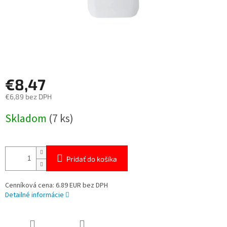
€8,47
€6,89 bez DPH
Jednotková
Skladom
(7 ks)
cena:
Pridať do košíka
Cenníková cena: 6.89 EUR bez DPH
Detailné informácie