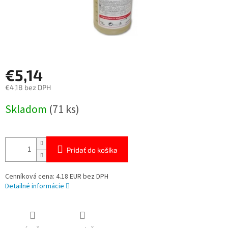
€5,14
€4,18 bez DPH
Jednotková
Skladom
(71 ks)
cena:
Pridať do košíka
Cenníková cena: 4.18 EUR bez DPH
Detailné informácie