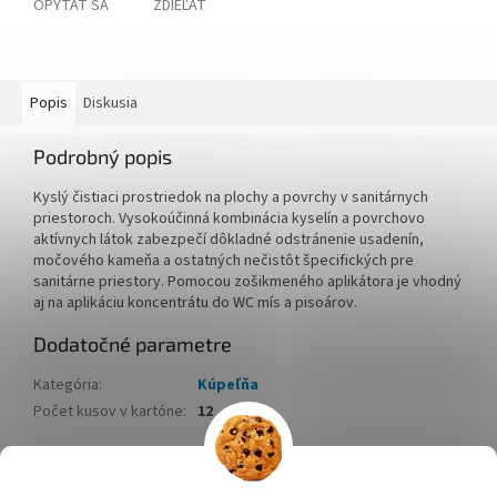
OPÝTAŤ SA
ZDIEĽAŤ
Popis
Diskusia
Podrobný popis
Kyslý čistiaci prostriedok na plochy a povrchy v sanitárnych
priestoroch. Vysokoúčinná kombinácia kyselín a povrchovo
aktívnych látok zabezpečí dôkladné odstránenie usadenín,
močového kameňa a ostatných nečistôt špecifických pre
sanitárne priestory. Pomocou zošikmeného aplikátora je vhodný
aj na aplikáciu koncentrátu do WC mís a pisoárov.
Dodatočné parametre
Kategória
:
Kúpeľňa
Počet kusov v kartóne
:
12
Z