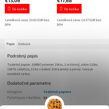
€13,06
€17,68
Do košíka
Do košíka
Cenníková cena: 10.62 EUR bez
Cenníková cena: 14.37 EUR bez
DPH
DPH
Popis
Diskusia
Podrobný popis
Toaletný papier JUMBO priemer 19cm, 2 vrstvový, návin 110m,
100 % celulóza, 12 ks v balení. Extra jemný a pevný. Cena je
uvedená za kus.
Dodatočné parametre
Kategória
:
Toaletné papiere
Počet kusov v kartóne
:
12