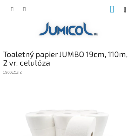
Prejsť
NÁKUP
na
obsah
KOŠÍK
Toaletný papier JUMBO 19cm, 110m,
2 vr. celulóza
19002CZIZ