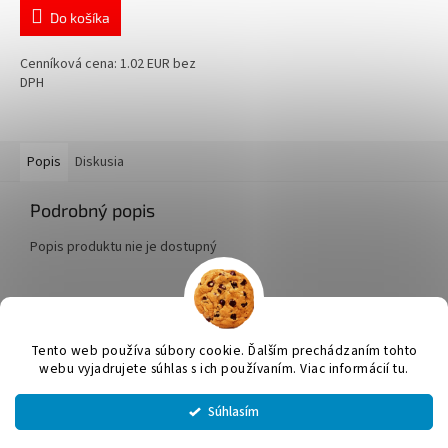
Do košíka
Cenníková cena: 1.02 EUR bez
DPH
Popis
Diskusia
Podrobný popis
Popis produktu nie je dostupný
Z
á
Tento web používa súbory cookie. Ďalším prechádzaním tohto
Vytvoril Shoptet
p
webu vyjadrujete súhlas s ich používaním. Viac informácií tu.
ä
t
Súhlasím
Copyright 2026
JUMICOL, s.r.o.
. Všetky práva vyhradené.
Upraviť
i
nastavenie cookies