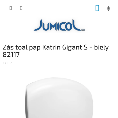
Prejsť
NÁKUP
na
obsah
KOŠÍK
Zás toal pap Katrin Gigant S - biely
82117
82117