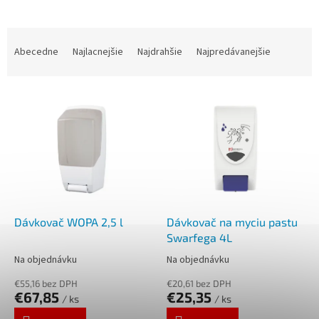
R
a
Abecedne
Najlacnejšie
Najdrahšie
Najpredávanejšie
d
e
V
n
ý
i
p
e
i
p
s
r
p
o
r
d
o
u
d
k
Dávkovač WOPA 2,5 l
Dávkovač na myciu pastu
u
t
Swarfega 4L
k
o
Na objednávku
Na objednávku
t
v
o
€55,16 bez DPH
€20,61 bez DPH
€67,85
€25,35
v
/ ks
/ ks