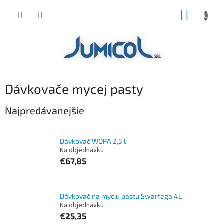
Prejsť
NÁKUP
na
obsah
KOŠÍK
Dávkovače mycej pasty
Najpredávanejšie
Dávkovač WOPA 2,5 l
Na objednávku
€67,85
Dávkovač na myciu pastu Swarfega 4L
Na objednávku
€25,35