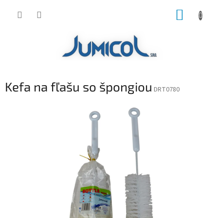
Prejsť
NÁKUP
na
obsah
KOŠÍK
Kefa na fľašu so špongiou
DRT0780