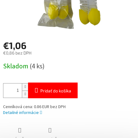
€1,06
€0,86 bez DPH
Jednotková
Skladom
(4 ks)
cena:
Pridať do košíka
Cenníková cena: 0.86 EUR bez DPH
Detailné informácie