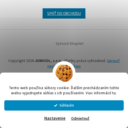
SPÄŤ DO OBCHODU
Z
á
Vytvoril Shoptet
p
ä
t
Copyright 2026
JUMICOL, s.r.o.
. Všetky práva vyhradené.
Upraviť
i
nastavenie cookies
e
Tento web používa súbory cookie. Ďalším prechádzaním tohto
webu vyjadrujete súhlas s ich používaním. Viac informácií tu.
Súhlasím
Nastavenie
Odmietnuť