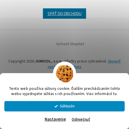
SPÄŤ DO OBCHODU
Z
á
Vytvoril Shoptet
p
ä
t
Copyright 2026
JUMICOL, s.r.o.
. Všetky práva vyhradené.
Upraviť
i
nastavenie cookies
e
Tento web používa súbory cookie. Ďalším prechádzaním tohto
webu vyjadrujete súhlas s ich používaním. Viac informácií tu.
Súhlasím
Nastavenie
Odmietnuť