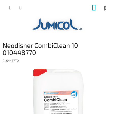
Prejsť
NÁKUP
na
obsah
KOŠÍK
Neodisher CombiClean 10
010448770
010448770