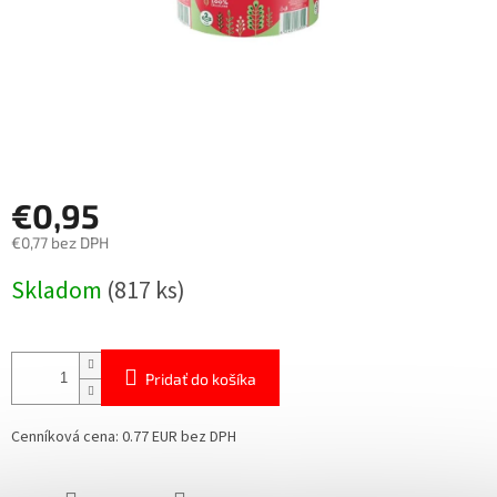
€0,95
€0,77 bez DPH
Jednotková
Skladom
(817 ks)
cena:
Pridať do košíka
Cenníková cena: 0.77 EUR bez DPH