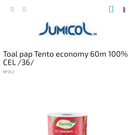
Prejsť
NÁKUP
na
obsah
KOŠÍK
Toal pap Tento economy 60m 100%
CEL /36/
HP312