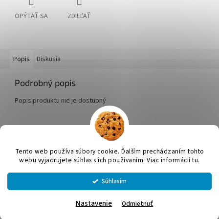
OPÝTAŤ SA
ZDIEĽAŤ
Popis
Diskusia
Podrobný popis
Popis produktu nie je dostupný
Z
á
Tento web používa súbory cookie. Ďalším prechádzaním tohto
Vytvoril Shoptet
p
webu vyjadrujete súhlas s ich používaním. Viac informácií tu.
ä
t
Súhlasím
Copyright 2026
JUMICOL, s.r.o.
. Všetky práva vyhradené.
Upraviť
i
nastavenie cookies
e
Nastavenie
Odmietnuť