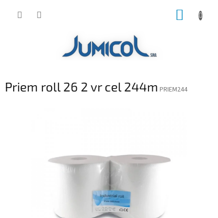
Prejsť
NÁKUP
na
obsah
KOŠÍK
Priem roll 26 2 vr cel 244m
PRIEM244