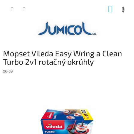
Prejsť
NÁKUP
na
obsah
KOŠÍK
Mopset Vileda Easy Wring a Clean
Turbo 2v1 rotačný okrúhly
96-09