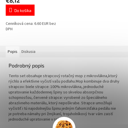
€8,12
Do košíka
Cenníková cena: 6.60 EUR bez
DPH
Popis
Diskusia
Podrobný popis
Tento set obsahuje strapcový rotačný mop z mikrovlákna,ktorý
rýchlo a efektívne vyčistí vašu podlahu.Mop kombinuje dva druhy
strapcov: biele strapce: 100% mikrovlákna, jednoduché
upratovanie každodennej špiny so skvelou absorpčnou
schopnosťou, červené strapce: vyrobené zo špeciálneho
abrazívneho materiálu, ktorý nepoškrabe. Strapce umožňujú
vyčistiť i tú najodolnejšiu špinu jedným ťahom.Vďaka pedálu nie
je potreba námahy pri žmýkaní, trojuholníkový tvar vám zaistí
jednoduché upratovanie v rohoch!