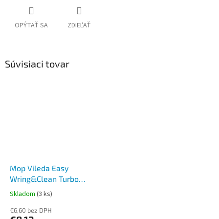
OPÝTAŤ SA
ZDIEĽAŤ
Súvisiaci tovar
Mop Vileda Easy
Wring&Clean Turbo
Microfibre 2v1 náhrada
Skladom
(3 ks)
okrúhla
€6,60 bez DPH