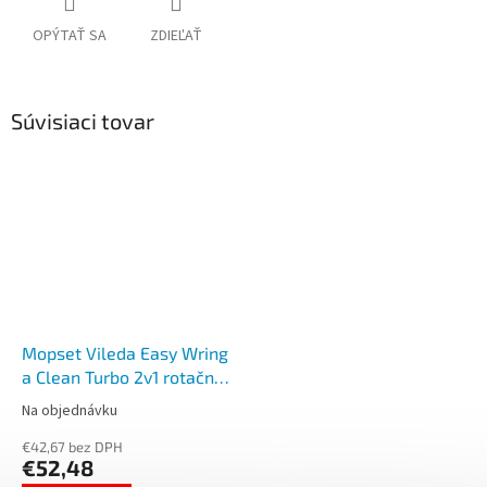
OPÝTAŤ SA
ZDIEĽAŤ
Súvisiaci tovar
Mopset Vileda Easy Wring
a Clean Turbo 2v1 rotačný
okrúhly
Na objednávku
€42,67 bez DPH
€52,48