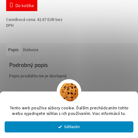
Do košíka
Cenníková cena: 42.67 EUR bez
DPH
Popis
Diskusia
Podrobný popis
Popis produktu nie je dostupný
Z
á
Tento web používa súbory cookie. Ďalším prechádzaním tohto
Vytvoril Shoptet
p
webu vyjadrujete súhlas s ich používaním. Viac informácií tu.
ä
t
Súhlasím
Copyright 2026
JUMICOL, s.r.o.
. Všetky práva vyhradené.
Upraviť
i
nastavenie cookies