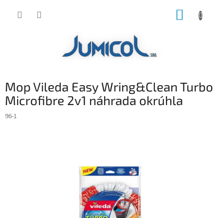
Prejsť
NÁKUP
na
obsah
KOŠÍK
Mop Vileda Easy Wring&Clean Turbo
Microfibre 2v1 náhrada okrúhla
96-1