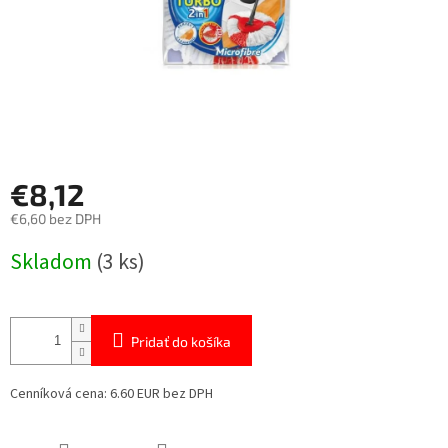
€8,12
€6,60 bez DPH
Jednotková
Skladom
(3 ks)
cena:
Pridať do košíka
Cenníková cena: 6.60 EUR bez DPH