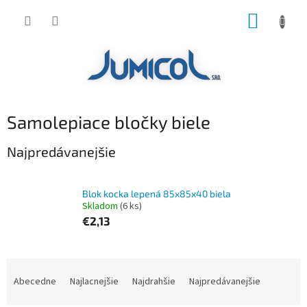
Prejsť
NÁKUP
na
obsah
KOŠÍK
Samolepiace bločky biele
Najpredávanejšie
Blok kocka lepená 85x85x40 biela
Skladom
(6 ks)
€2,13
R
a
Abecedne
Najlacnejšie
Najdrahšie
Najpredávanejšie
d