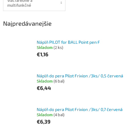
Viacfarebné a
multifunkčné
Najpredávanejšie
Náplň PILOT for BALL Point pen F
Skladom
(2 ks)
€1,16
Náplň do pera Pilot Frixion /3ks/ 0,5 červená
Skladom
(6 bal)
€6,44
Náplň do pera Pilot Frixion /3ks/ 0,7 červená
Skladom
(4 bal)
€6,39