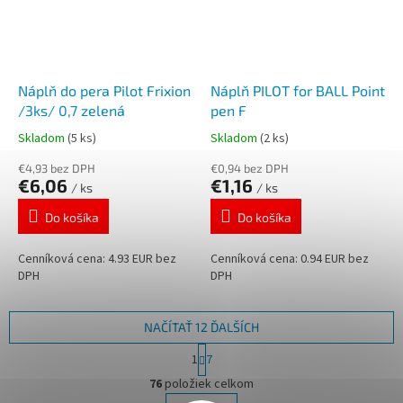
Náplň do pera Pilot Frixion
Náplň PILOT for BALL Point
/3ks/ 0,7 zelená
pen F
Skladom
(5 ks)
Skladom
(2 ks)
€4,93 bez DPH
€0,94 bez DPH
€6,06
€1,16
/ ks
/ ks
Do košíka
Do košíka
Cenníková cena: 4.93 EUR bez
Cenníková cena: 0.94 EUR bez
DPH
DPH
NAČÍTAŤ 12 ĎALŠÍCH
S
1
7
t
O
r
76
položiek celkom
v
á