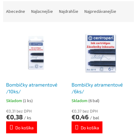
R
a
Abecedne
Najlacnejšie
Najdrahšie
Najpredávanejšie
d
e
V
n
ý
i
p
e
i
p
s
r
p
o
r
d
o
u
d
k
Bombičky atramentové
Bombičky atramentové
u
t
/10ks/
/6ks/
k
o
Skladom
(1 ks)
Skladom
(6 bal)
t
v
o
€0,31 bez DPH
€0,37 bez DPH
€0,38
€0,46
v
/ ks
/ bal
Do košíka
Do košíka