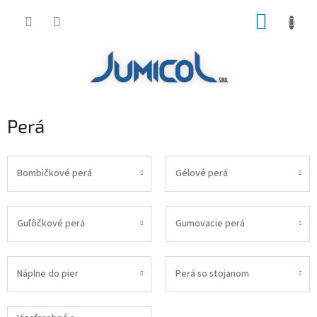
Prejsť
NÁKUP
na
obsah
KOŠÍK
Perá
Bombičkové perá
Gélové perá
Guľôčkové perá
Gumovacie perá
Náplne do pier
Perá so stojanom