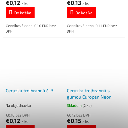
€0,12
€0,13
/ ks
/ ks
Do košíka
Do košíka
Cenníková cena: 0.10 EUR bez
Cenníková cena: 0.11 EUR bez
DPH
DPH
Ceruzka trojhranná č. 3
Ceruzka trojhranná s
gumou Europen Neon
Na objednávku
Skladom
(2 ks)
€0,10 bez DPH
€0,12 bez DPH
€0,12
€0,15
/ ks
/ ks