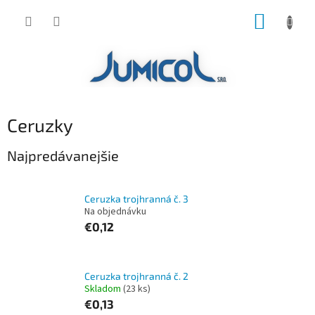
Prejsť
NÁKUP
na
obsah
KOŠÍK
Ceruzky
Najpredávanejšie
Ceruzka trojhranná č. 3
Na objednávku
€0,12
Ceruzka trojhranná č. 2
Skladom
(23 ks)
€0,13