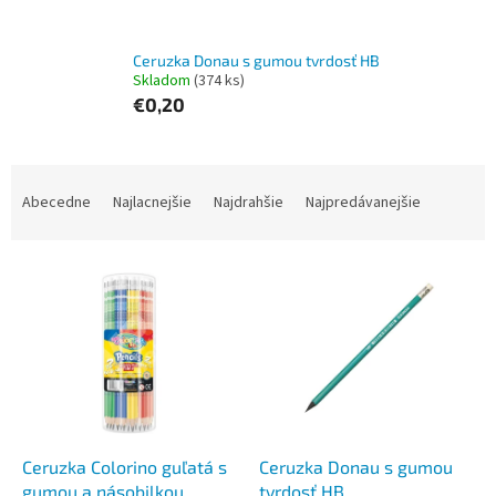
Ceruzka Donau s gumou tvrdosť HB
Skladom
(374 ks)
€0,20
R
a
Abecedne
Najlacnejšie
Najdrahšie
Najpredávanejšie
d
e
V
n
ý
i
p
e
i
p
s
r
p
o
r
d
o
u
d
k
Ceruzka Colorino guľatá s
Ceruzka Donau s gumou
u
t
gumou a násobilkou
tvrdosť HB