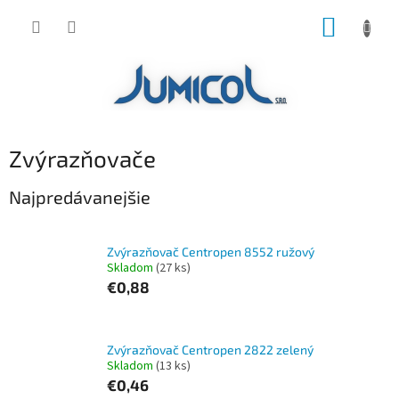
Prejsť
NÁKUP
na
obsah
KOŠÍK
Zvýrazňovače
Najpredávanejšie
Zvýrazňovač Centropen 8552 ružový
Skladom
(27 ks)
€0,88
Zvýrazňovač Centropen 2822 zelený
Skladom
(13 ks)
€0,46