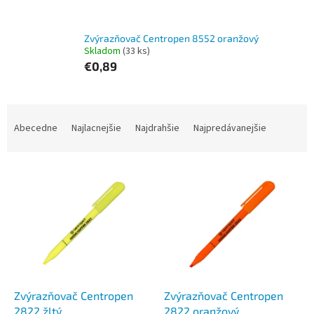
Zvýrazňovač Centropen 8552 oranžový
Skladom
(33 ks)
€0,89
R
a
Abecedne
Najlacnejšie
Najdrahšie
Najpredávanejšie
d
e
V
n
ý
i
p
e
i
p
s
r
p
o
r
d
o
u
d
k
Zvýrazňovač Centropen
Zvýrazňovač Centropen
u
t
2822 žltý
2822 oranžový