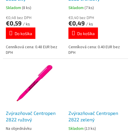
k
o
Skladom
(8 ks)
Skladom
(7 ks)
t
v
o
€0,48 bez DPH
€0,40 bez DPH
€0,59
€0,49
v
/ ks
/ ks
Do košíka
Do košíka
Cenníková cena: 0.48 EUR bez
Cenníková cena: 0.40 EUR bez
DPH
DPH
Zvýrazňovač Centropen
Zvýrazňovač Centropen
2822 ružový
2822 zelený
Na objednávku
Skladom
(13 ks)