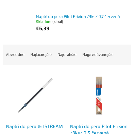
Náplň do pera Pilot Frixion /3ks/ 0,7 červená
Skladom
(4 bal)
€6,39
R
a
Abecedne
Najlacnejšie
Najdrahšie
Najpredávanejšie
d
e
V
n
ý
i
p
e
i
p
s
r
p
o
r
d
o
u
d
k
Náplň do pera JETSTREAM
Náplň do pera Pilot Frixion
u
t
/3ks/ 0,5 červená