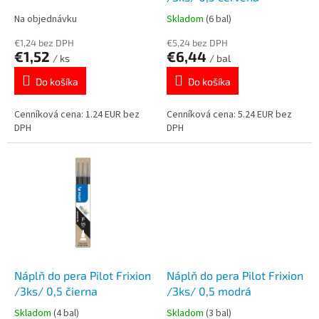
k
o
Na objednávku
Skladom
(6 bal)
t
v
o
€1,24 bez DPH
€5,24 bez DPH
€1,52
€6,44
v
/ ks
/ bal
Do košíka
Do košíka
Cenníková cena: 1.24 EUR bez
Cenníková cena: 5.24 EUR bez
DPH
DPH
Náplň do pera Pilot Frixion
Náplň do pera Pilot Frixion
/3ks/ 0,5 čierna
/3ks/ 0,5 modrá
Skladom
(4 bal)
Skladom
(3 bal)