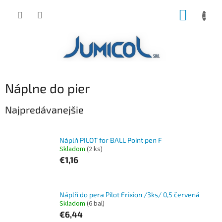
Prejsť
NÁKUP
na
obsah
KOŠÍK
Náplne do pier
Najpredávanejšie
Náplň PILOT for BALL Point pen F
Skladom
(2 ks)
€1,16
Náplň do pera Pilot Frixion /3ks/ 0,5 červená
Skladom
(6 bal)
€6,44