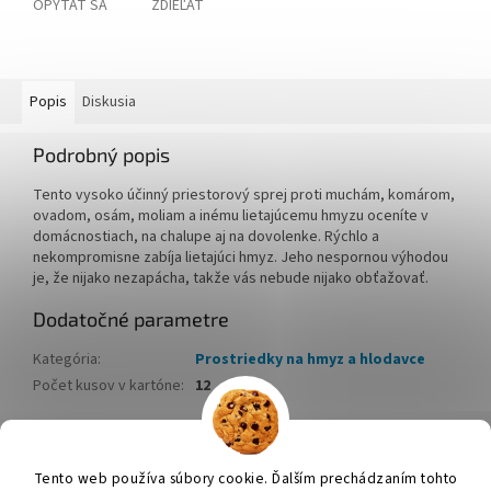
OPÝTAŤ SA
ZDIEĽAŤ
Popis
Diskusia
Podrobný popis
Tento vysoko účinný priestorový sprej proti muchám, komárom,
ovadom, osám, moliam a inému lietajúcemu hmyzu oceníte v
domácnostiach, na chalupe aj na dovolenke. Rýchlo a
nekompromisne zabíja lietajúci hmyz. Jeho nespornou výhodou
je, že nijako nezapácha, takže vás nebude nijako obťažovať.
Dodatočné parametre
Kategória
:
Prostriedky na hmyz a hlodavce
Počet kusov v kartóne
:
12
Z
á
Tento web používa súbory cookie. Ďalším prechádzaním tohto