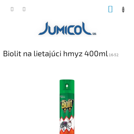
Prejsť
NÁKUP
na
obsah
KOŠÍK
Biolit na lietajúci hmyz 400ml
16-52