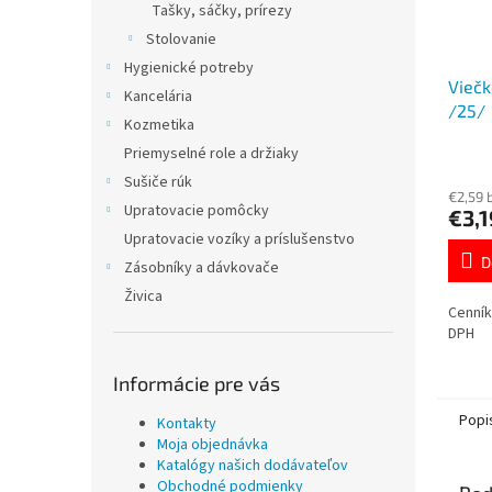
Tašky, sáčky, prírezy
Stolovanie
Hygienické potreby
Viečk
Kancelária
/25/
Kozmetika
Priemyselné role a držiaky
Sušiče rúk
€2,59 
Upratovacie pomôcky
€3,1
Upratovacie vozíky a príslušenstvo
D
Zásobníky a dávkovače
Živica
Cenník
DPH
Informácie pre vás
Popi
Kontakty
Moja objednávka
Katalógy našich dodávateľov
Obchodné podmienky