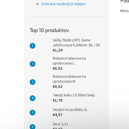
Pod
Ochrana osobných údajov
Menu 
Top 10 produktov
Sáčky 50x60 LDPE čierne
zaťahovacie 0,030mm 35L /20/
€1,34
Rukavice latexove na
upratovanie L
€0,52
Rukavice latexove na
upratovanie M
€0,52
Tekutý krém Cif 500ml biely
€1,78
Sanytol na podlahy 1L
€4,57
Savo 1,2 L