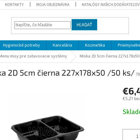
KONTAKTY
MOJA OBJEDNÁVKA
KATALÓGY NAŠICH DODÁVATEĽOV
HĽADAŤ
Hygienické potreby
Kancelária
Kozmetika
Priemyselné
Menu misy pre zatavovacie systémy
Miska 2D 5cm čierna 227x178x50 
ka 2D 5cm čierna 227x178x50 /50 ks/
78
€6,
€5,21 be
Jednotk
Skla
cena: