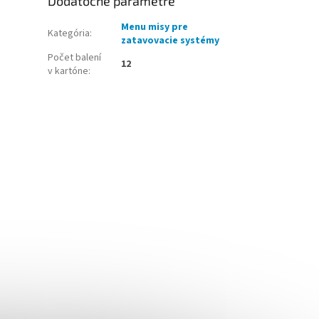
Dodatočné parametre
Menu misy pre
Kategória
:
zatavovacie systémy
Počet balení
12
v kartóne
: