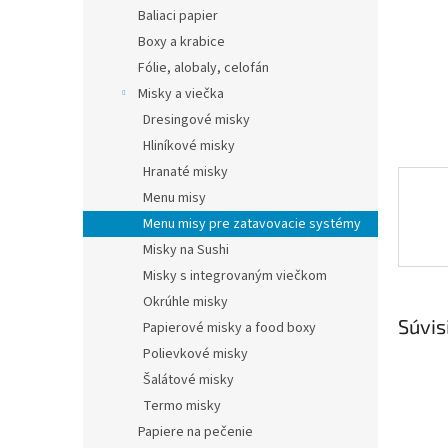
Baliaci papier
Boxy a krabice
Fólie, alobaly, celofán
Misky a viečka
Dresingové misky
Hliníkové misky
Hranaté misky
Menu misy
Menu misy pre zatavovacie systémy
Misky na Sushi
Misky s integrovaným viečkom
Okrúhle misky
Súvis
Papierové misky a food boxy
Polievkové misky
Šalátové misky
Termo misky
Papiere na pečenie