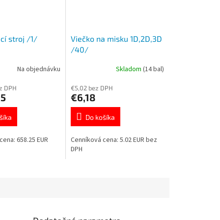
í stroj /1/
Viečko na misku 1D,2D,3D
/40/
Na objednávku
Skladom
(14 bal)
ez DPH
€5,02 bez DPH
65
€6,18
šíka
Do košíka
cena: 658.25 EUR
Cenníková cena: 5.02 EUR bez
DPH