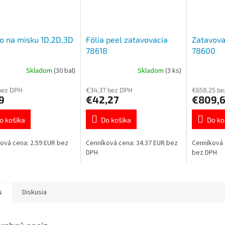
o na misku 1D,2D,3D
Fólia peel zatavovacia
Zatavovac
78618
78600
Skladom
(30 bal)
Skladom
(3 ks)
bez DPH
€34,37 bez DPH
€658,25 b
9
€42,27
€809,
o košíka
Do košíka
Do ko
ová cena: 2.59 EUR bez
Cenníková cena: 34.37 EUR bez
Cenníková 
DPH
bez DPH
s
Diskusia