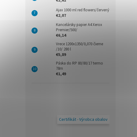
€2,62
Ajax 1000 ml red flowers/červený
€2,07
Kancelársky papier A4 Xerox
Premier/500/
€6,14
Vrece 1200x1350/0,070 čierne
/10/ 280 l
€5,89
Páska do RP 80/80/17 termo
78m
€1,49
Certifikát - Výrobca obalov