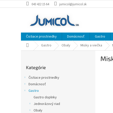
Prejsť
043 422 15 64
jumicol@jumicol.sk
na
obsah
Čistiace prostriedky
Domácnosť
Gastro
Domov
Gastro
Obaly
Misky a viečka
B
Mis
o
Preskočiť
č
Kategórie
kategórie
n
ý
Čistiace prostriedky
p
Domácnosť
a
Gastro
n
e
Gastro doplnky
l
Jednorázový riad
Obaly