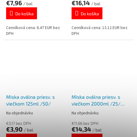
€7,96
€16,14
/ bal
/ bal
Do košíka
Do košíka
Cenníková cena: 6.47 EUR bez
Cenníková cena: 13.12 EUR bez
DPH
DPH
Miska oválna priesv. s
Miska oválna priesv. s
viečkom 125ml /50/
viečkom 2000ml /25/
73820
Na objednávku
Na objednávku
€3,17 bez DPH
€11,66 bez DPH
€3,90
€14,34
/ bal
/ bal