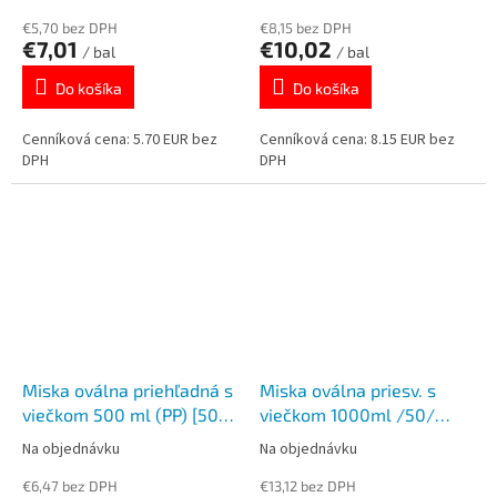
€5,70 bez DPH
€8,15 bez DPH
€7,01
€10,02
/ bal
/ bal
Do košíka
Do košíka
Cenníková cena: 5.70 EUR bez
Cenníková cena: 8.15 EUR bez
DPH
DPH
Miska oválna priehľadná s
Miska oválna priesv. s
viečkom 500 ml (PP) [50
viečkom 1000ml /50/
ks] 73805
73810
Na objednávku
Na objednávku
€6,47 bez DPH
€13,12 bez DPH