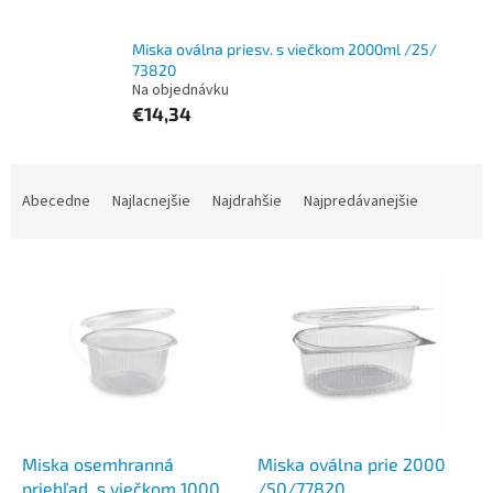
Miska oválna priesv. s viečkom 2000ml /25/
73820
Na objednávku
€14,34
R
a
Abecedne
Najlacnejšie
Najdrahšie
Najpredávanejšie
d
e
V
n
ý
i
p
e
i
p
s
r
p
o
r
d
o
u
d
k
Miska osemhranná
Miska oválna prie 2000
u
t
priehľad. s viečkom 1000
/50/77820