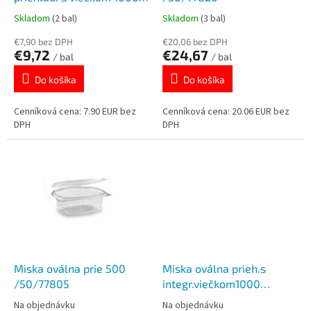
k
o
ml (PP) [50 ks] PP810
Skladom
(2 bal)
Skladom
(3 bal)
t
v
o
€7,90 bez DPH
€20,06 bez DPH
€9,72
€24,67
v
/ bal
/ bal
Do košíka
Do košíka
Cenníková cena: 7.90 EUR bez
Cenníková cena: 20.06 EUR bez
DPH
DPH
Miska oválna prie 500
Miska oválna prieh.s
/50/77805
integr.viečkom1000
/50/77810
Na objednávku
Na objednávku