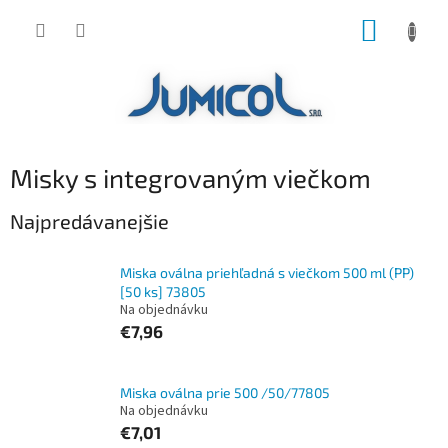
Prejsť
NÁKUP
na
obsah
KOŠÍK
Misky s integrovaným viečkom
Najpredávanejšie
Miska oválna priehľadná s viečkom 500 ml (PP)
[50 ks] 73805
Na objednávku
€7,96
Miska oválna prie 500 /50/77805
Na objednávku
€7,01