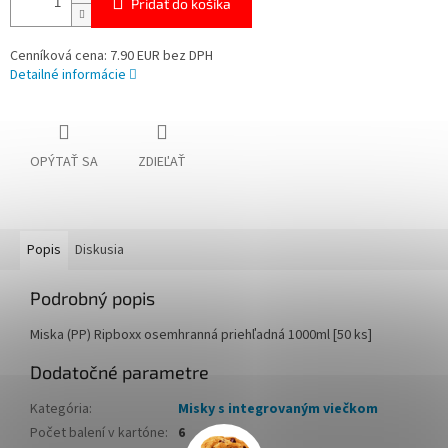
Pridať do košíka
Cenníková cena: 7.90 EUR bez DPH
Detailné informácie
OPÝTAŤ SA
ZDIEĽAŤ
Popis
Diskusia
Podrobný popis
Miska (PP) Ripboxx osemhranná priehľadná 1000ml [50 ks]
Dodatočné parametre
Kategória
:
Misky s integrovaným viečkom
Počet balení v kartóne
:
6