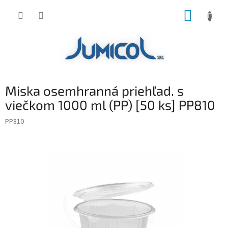
Prejsť
NÁKUP
na
obsah
KOŠÍK
Miska osemhranná priehľad. s
viečkom 1000 ml (PP) [50 ks] PP810
PP810